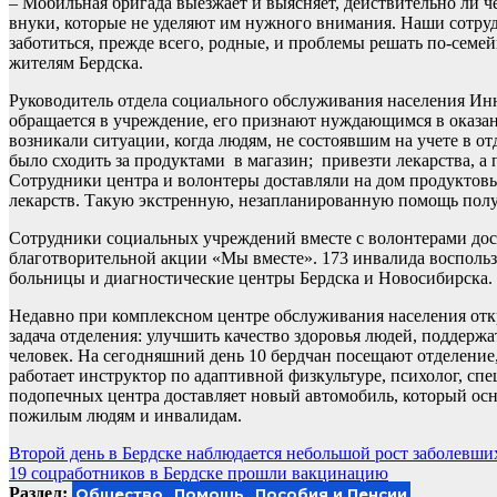
– Мобильная бригада выезжает и выясняет, действительно ли ч
внуки, которые не уделяют им нужного внимания. Наши сотру
заботиться, прежде всего, родные, и проблемы решать по-семе
жителям Бердска.
Руководитель отдела социального обслуживания населения Инна
обращается в учреждение, его признают нуждающимся в оказани
возникали ситуации, когда людям, не состоявшим на учете в о
было сходить за продуктами в магазин; привезти лекарства, а
Сотрудники центра и волонтеры доставляли на дом продуктов
лекарств. Такую экстренную, незапланированную помощь получ
Сотрудники социальных учреждений вместе с волонтерами дос
благотворительной акции «Мы вместе». 173 инвалида восполь
больницы и диагностические центры Бердска и Новосибирска.
Недавно при комплексном центре обслуживания населения отк
задача отделения: улучшить качество здоровья людей, поддерж
человек. На сегодняшний день 10 бердчан посещают отделение
работает инструктор по адаптивной физкультуре, психолог, сп
подопечных центра доставляет новый автомобиль, который ос
пожилым людям и инвалидам.
Навигация
Второй день в Бердске наблюдается небольшой рост заболевш
19 соцработников в Бердске прошли вакцинацию
по
Раздел:
Общество
Помощь
Пособия и Пенсии