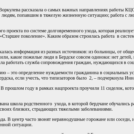
Воркулева рассказала о самых важных направлениях работы КЦО
и людям, попавшим в тяжелую жизненную ситуацию; работа с л
го проекта по системе долговременного ухода, которая реализуе
«Старшее поколение». Каким образом строилась работа в систе
калась информация из разных источников: из больницы, от обще
ли, какие пожилые люди в Бердске совсем одиноки: нет детей,
нала работать служба сопровождения граждан, нуждающихся в с
ию – это определение нуждаемости гражданина в социальных ус
рдска, если учесть, что типизаторов было 2, – подчеркнула Инн
 В прошлом году в рамках нацпроекта проучили 11 сиделок, ко
вана школа родственного ухода, в которой бердчане обучались 
 своих близких, страдающих тяжелыми заболеваниями.
да. В центр часто звонят неравнодушные горожане или соседи, и
енной ситуации.