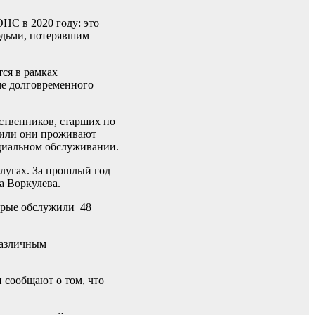
НС в 2020 году: это
юдьми, потерявшим
тся в рамках
ме долговременного
ственников, старших по
 или они проживают
оциальном обслуживании.
лугах. За прошлый год
а Воркулева.
торые обслужили 48
различным
 сообщают о том, что