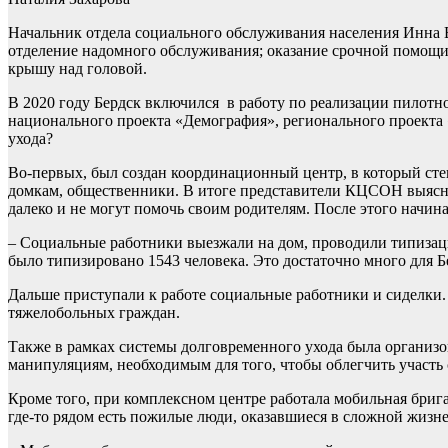
Начальник отдела социального обслуживания населения Инна 
отделение надомного обслуживания; оказание срочной помощ
крышу над головой.
В 2020 году Бердск включился в работу по реализации пилотно
национального проекта «Демография», регионального проекта 
ухода?
Во-первых, был создан координационный центр, в который сте
домкам, общественники. В итоге представители КЦСОН выясни
далеко и не могут помочь своим родителям. После этого начи
– Социальные работники выезжали на дом, проводили типизац
было типизировано 1543 человека. Это достаточно много для Бе
Дальше приступали к работе социальные работники и сиделки.
тяжелобольных граждан.
Также в рамках системы долговременного ухода была организо
манипуляциям, необходимым для того, чтобы облегчить участь
Кроме того, при комплексном центре работала мобильная брига
где-то рядом есть пожилые люди, оказавшиеся в сложной жизн