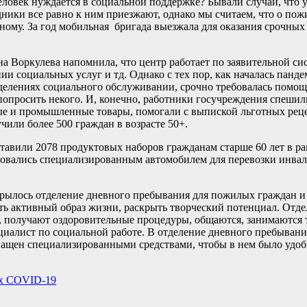
еловек нуждается в социальной поддержке? Бывали случаи, что у
дники все равно к ним приезжают, однако мы считаем, что о п
йному. За год мобильная бригада выезжала для оказания срочных
 Воркулева напомнила, что центр работает по заявительной сис
и социальных услуг и тд. Однако с тех пор, как началась пандем
тделениях социального обслуживании, срочно требовалась помощ
 попросить некого. И, конечно, работники госучреждения спешил
ые и промышленные товары, помогали с выпиской льготных рец
или более 500 граждан в возрасте 50+.
тавили 2078 продуктовых наборов гражданам старше 60 лет в р
зовались специализированным автомобилем для перевозки инвал
рылось отделение дневного пребывания для пожилых граждан и
ать активный образ жизни, раскрыть творческий потенциал. Отде
, получают оздоровительные процедуры, общаются, занимаются 
ециалист по социальной работе. В отделение дневного пребыван
нащен специализированными средствами, чтобы в нем было удо
их COVID-19