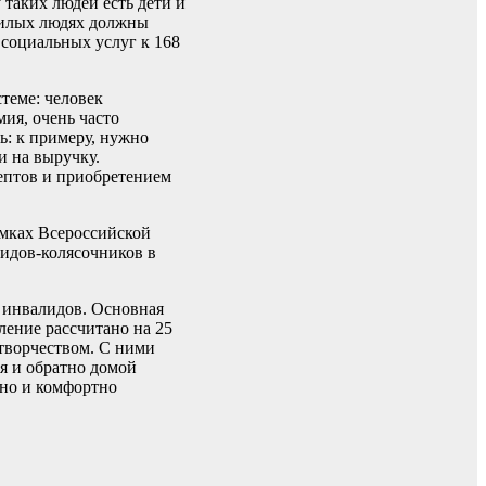
 таких людей есть дети и
ожилых людях должны
 социальных услуг к 168
теме: человек
ия, очень часто
ь: к примеру, нужно
и на выручку.
ептов и приобретением
амках Всероссийской
идов-колясочников в
 инвалидов. Основная
ление рассчитано на 25
творчеством. С ними
ия и обратно домой
бно и комфортно