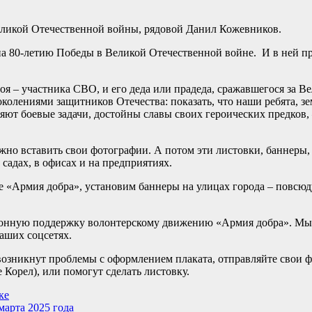
еликой Отечественной войны, рядовой Данил Кожевников.
на 80-летию Победы в Великой Отечественной войне. И в ней п
я – участника СВО, и его деда или прадеда, сражавшегося за В
колениями защитников Отечества: показать, что наши ребята, зе
ют боевые задачи, достойны славы своих героических предков, 
но вставить свои фотографии. А потом эти листовки, баннеры,
 садах, в офисах и на предприятиях.
е «Армия добра», установим баннеры на улицах города – повсюд
ионную поддержку волонтерскому движению «Армия добра». Мы 
наших соцсетях.
 возникнут проблемы с оформлением плаката, отправляйте свои 
Корел), или помогут сделать листовку.
ке
марта 2025 года