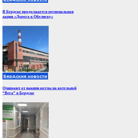
В Бердске продолжается региональная
акция «Дорога к Обелиску»
Бердские новости
Очищают от накипи котлы на котельной
“Вега” в Бердске