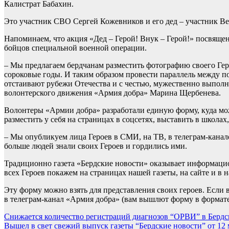
Калистрат Бабахин.
Это участник СВО Сергей Кожевников и его дед – участник В
Напоминаем, что акция «Дед – Герой! Внук – Герой!» посвяще
бойцов специальной военной операции.
– Мы предлагаем бердчанам разместить фотографию своего Геро
сороковые годы. И таким образом провести параллель между по
отстаивают рубежи Отечества и с честью, мужественно выполня
волонтерского движения «Армия добра» Марина Щербенева.
Волонтеры «Армии добра» разработали единую форму, куда мож
разместить у себя на страницах в соцсетях, выставить в школах,
– Мы опубликуем лица Героев в СМИ, на ТВ, в телеграм-канал
больше людей знали своих Героев и гордились ими.
Традиционно газета «Бердские новости» оказывает информац
всех Героев покажем на страницах нашей газеты, на сайте и в 
Эту форму можно взять для представления своих героев. Если
в телеграм-канал «Армия добра» (вам вышлют форму в формате 
Навигация
Снижается количество регистраций диагнозов “ОРВИ” в Бердс
Вышел в свет свежий выпуск газеты “Бердские новости” от 12 