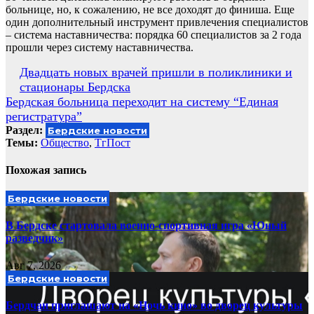
больнице, но, к сожалению, не все доходят до финиша. Еще
один дополнительный инструмент привлечения специалистов
– система наставничества: порядка 60 специалистов за 2 года
прошли через систему наставничества.
Навигация
Двадцать новых врачей пришли в поликлиники и
стационары Бердска
по
Бердская больница переходит на систему “Единая
записям
регистратура”
Раздел:
Бердские новости
Темы:
Общество
,
ТгПост
Похожая запись
Бердские новости
В Бердске стартовала военно-спортивная игра «Юный
разведчик»
Авг 7, 2026
Бердские новости
Бердчан приглашают на «Ночь кино» во дворец культуры