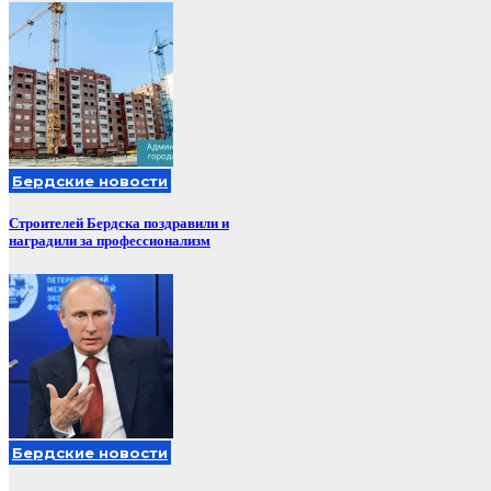
Бердские новости
Строителей Бердска поздравили и
наградили за профессионализм
Бердские новости