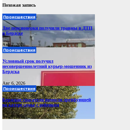
Похожая запись
Происшествия
Две пенсионерки получили травмы в ДТП
в Бердске
Авг 7, 2026
Происшествия
Условный срок получил
несовершеннолетний курьер-мошенник из
Бердска
Авг 6, 2026
Происшествия
Бердские спасатели помогли дрейфующей
на катере семье с ребенком
Авг 6, 2026