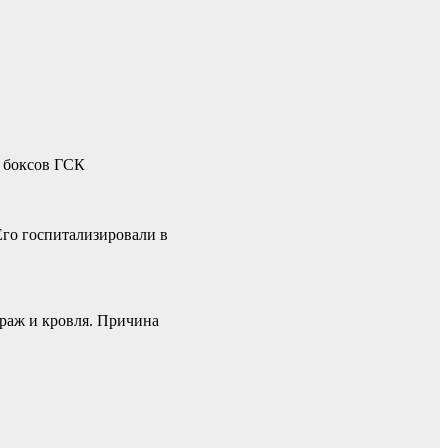
х боксов ГСК
Его госпитализировали в
араж и кровля. Причина