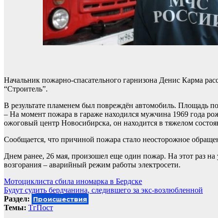
Начальник пожарно-спасательного гарнизона Денис Карма расс
“Строитель”.
В результате пламенем был повреждён автомобиль. Площадь по
– На момент пожара в гараже находился мужчина 1969 года ро
ожоговый центр Новосибирска, он находится в тяжелом состоян
Сообщается, что причиной пожара стало неосторожное обраще
Днем ранее, 26 мая, произошел еще один пожар. На этот раз на
возгорания – аварийный режим работы электросети.
Навигация
Мотоциклиста сбила иномарка в Бердске
Будут судить бердчанина, следившего за экс-возлюбленной
по
Раздел:
Происшествия
записям
Темы:
ТгПост