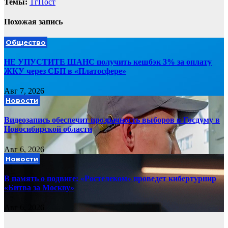
Темы:
ТгПост
Похожая запись
Общество
НЕ УПУСТИТЕ ШАНС получить кешбэк 3% за оплату
ЖКУ через СБП в «Платосфере»
Авг 7, 2026
Новости
Видеозапись обеспечит прозрачность выборов в Госдуму в
Новосибирской области
Авг 6, 2026
Новости
В память о подвиге: «Ростелеком» проведет кибертурнир
«Битва за Москву»
Авг 6, 2026