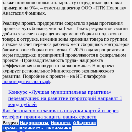
также позволило повысить зарплату сотрудников доставки
примерно на 9%», – отметил директор ООО «ПТК Новопак»
Анастасия Фоминых.
Реализуя проект, предприятие сократило время протекания
процесса чуть больше, чем на 1 час. Таких результатов смогли
добиться за счет сокращения времени сборки и подготовки
товара к отгрузке, изменив зоны хранения товара по группам,
а также за счет переноса рабочих мест сборщиков-контролеров
ближе к зоне сборки и отгрузки. С 2025 года мероприятия и
меры поддержки предприятий продолжаются в федеральном
проекте «Производительность труда» нацпроекта
«Эффективная и конкурентная экономика». Нацпроект
курирует региональное Министерство экономического
развития. Подробнее о проекте – на ИТ-платформе
производительность.рф
.
Навигация
Конкурс «Лучшая муниципальная практика»
перезапущен: на развитие территорий направят 1
по
млрд рублей
записям
Как безопасно оплачивать покупки картой и через
телефон: правила защиты ваших средств
Раздел:
Нацпроекты
Новости
Общество
Промышленность
Экономика