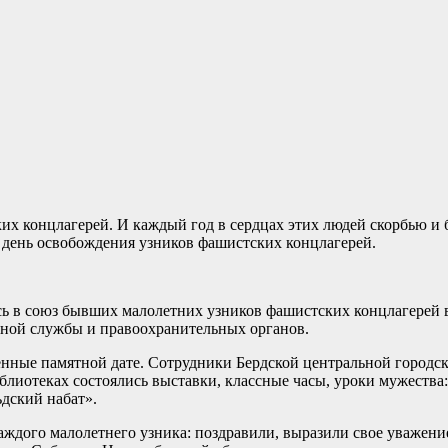
их концлагерей. И каждый год в сердцах этих людей скорбью и
 день освобождения узников фашистских концлагерей.
ь в союз бывших малолетних узников фашистских концлагерей в 
енной службы и правоохранительных органов.
енные памятной дате. Сотрудники Бердской центральной городс
блиотеках состоялись выставки, классные часы, уроки мужества
ьдский набат».
аждого малолетнего узника: поздравили, выразили свое уважени