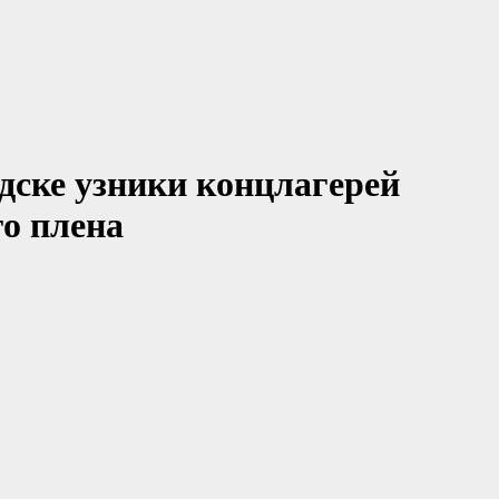
дске узники концлагерей
о плена