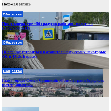
Похожая запись
Общество
При температуре +50 градусов работают водители
Бердского АТП
Авг 3, 2026
Общество
Не спешат готовиться к отопительному сезону некоторые
УК и ТСЖ Бердска
Авг 2, 2026
Общество
Глава города Семен Лапицкий: «Разные грани бердского
гостеприимства»
Июл 31, 2026