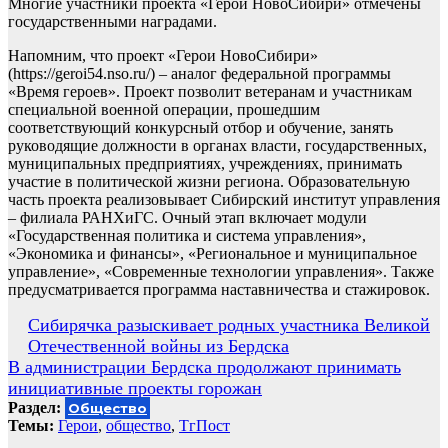
Многие участники проекта «Герои НовоСибири» отмечены
государственными наградами.
Напомним, что проект «Герои НовоСибири»
(https://geroi54.nso.ru/) – аналог федеральной программы
«Время героев». Проект позволит ветеранам и участникам
специальной военной операции, прошедшим
соответствующий конкурсный отбор и обучение, занять
руководящие должности в органах власти, государственных,
муниципальных предприятиях, учреждениях, принимать
участие в политической жизни региона. Образовательную
часть проекта реализовывает Сибирский институт управления
– филиала РАНХиГС. Очный этап включает модули
«Государственная политика и система управления»,
«Экономика и финансы», «Региональное и муниципальное
управление», «Современные технологии управления». Также
предусматривается программа наставничества и стажировок.
Навигация
Сибирячка разыскивает родных участника Великой
Отечественной войны из Бердска
по
В администрации Бердска продолжают принимать
записям
инициативные проекты горожан
Раздел:
Общество
Темы:
Герои
,
общество
,
ТгПост