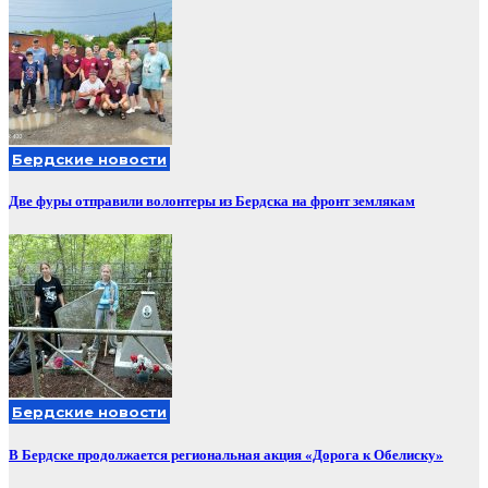
Бердские новости
Две фуры отправили волонтеры из Бердска на фронт землякам
Бердские новости
В Бердске продолжается региональная акция «Дорога к Обелиску»