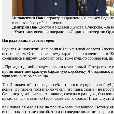
Иннокентий Пак
награжден Орденом «За службу Родине
в воинской службе» I степени.
Дмитрий Пак
удостоен медалей Жукова, Суворова, «За во
«Участнику военной операции в Сирии»; посмертно Орд
Награда нашла своего героя
Родился Иннокентий Иванович в Ташкентской области Узбекско
пенсионером. Отношение к нему кардинально изменилось в 1965
собирались в школу. Смотрит: отец тоже куда-то собирается, да
– Приходит домой – задумчивый и молчаливый. Я отца таким ещ
протягивает мне красную бархатную коробочку. Я открываю, а 
удивлению не было конца.
Так Иннокентий открыл для себя, что его отец прошел войну! 
войне. Но парень постепенно узнал, что глава семьи – не про
Сталинградской битвы. А главное, служил в разведке, был ком
представляли к званию Героя Советского Союза! И вот спустя 2
Как попал Хи-Гван Пак на фронт – большой вопрос. Потому чт
использовал тот же способ, что и несовершеннолетние парни и