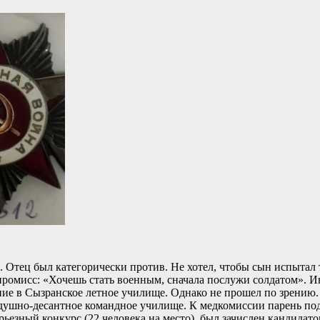
. Отец был категорически против. Не хотел, чтобы сын испытал
мпромисс: «Хочешь стать военным, сначала послужи солдатом». 
ие в Сызранское летное училище. Однако не прошел по зрению.
здушно-десантное командное училище. К медкомиссии парень под
ерьезный конкурс (22 человека на место), был зачислен кандидат