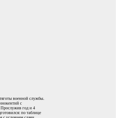
 тяготы военной службы.
Иннокентий с
 Прослужив год и 4
готовился: по таблице
ом с условием сдачи