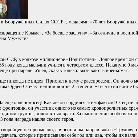
 в Вооружённых Силах СССР», медалями «70 лет Вооружённых 
звращение Крыма», «За боевые заслуги», «За отличие в военной 
ена Мужества
й ССР, в колхозе-миллионере «Политотдел». Долгое время он сч
 году, когда мальчик учился в четвертом классе. Накануне 9 ма
 еще при параде. Ушел, сказав только: вызывают в военкомат.
е никогда не видел. Пристал к нему с расспросами. Он долго м
там Орден Отечественной войны 2 степени. «Ты что на войне бы
Да еще орденоносец! Как же он гордился этим фактом! Отец не 
сто фронтовик, он участник одного из самых кровопролитных ср
андиром группы, ходил в тыл врага. За выполнение особо важног
3 года награда нашла своего героя.
о корейцев не призывали, а в основном направляли в «Трудову
 девчата, которые приписывали себе год или два, чтобы их взял