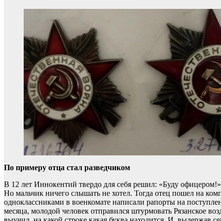
По примеру отца стал разведчиком
В 12 лет Иннокентий твердо для себя решил: «Буду офицером!»
Но мальчик ничего слышать не хотел. Тогда отец пошел на ко
одноклассниками в военкомате написали рапорты на поступлен
месяца, молодой человек отправился штурмовать Рязанское во
выучил, на какой строке какая буква находится. И, выдержав с