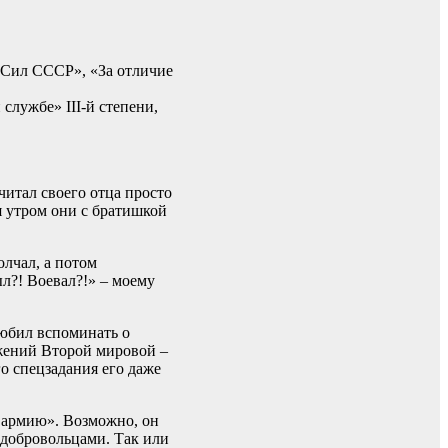
Сил СССР», «За отличие
службе» III-й степени,
итал своего отца просто
я утром они с братишкой
олчал, а потом
л?! Воевал?!» – моему
любил вспоминать о
ажений Второй мировой –
о спецзадания его даже
ю армию». Возможно, он
и добровольцами. Так или