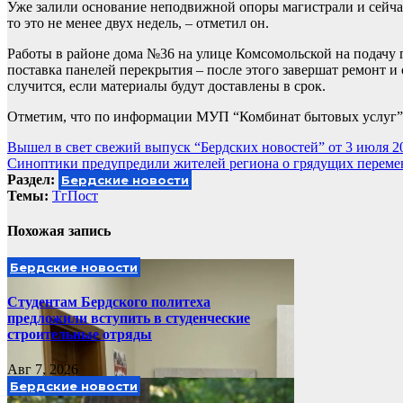
Уже залили основание неподвижной опоры магистрали и сейчас 
то это не менее двух недель, – отметил он.
Работы в районе дома №36 на улице Комсомольской на подачу г
поставка панелей перекрытия – после этого завершат ремонт и
случится, если материалы будут доставлены в срок.
Отметим, что по информации МУП “Комбинат бытовых услуг” с
Навигация
Вышел в свет свежий выпуск “Бердских новостей” от 3 июля 2
Синоптики предупредили жителей региона о грядущих переме
по
Раздел:
Бердские новости
записям
Темы:
ТгПост
Похожая запись
Бердские новости
Студентам Бердского политеха
предложили вступить в студенческие
строительные отряды
Авг 7, 2026
Бердские новости