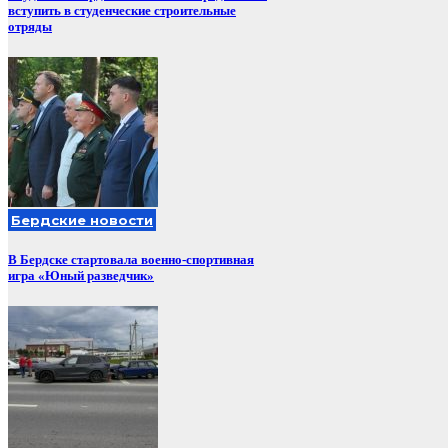
вступить в студенческие строительные
отряды
Бердские новости
В Бердске стартовала военно-спортивная
игра «Юный разведчик»