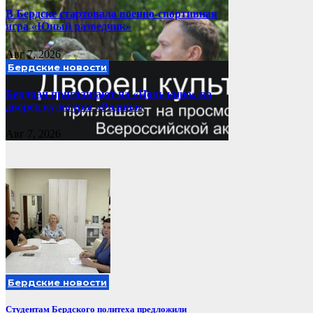
В Бердске стартовала военно-спортивная
игра «Юный разведчик»
Авг 7, 2026
Бердские новости
Бердчан приглашают на «Ночь кино» во
дворец культуры «Родина»
Авг 7, 2026
Бердские новости
Студентам Бердского политеха предложили