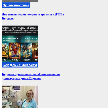
Происшествия
Две пенсионерки получили травмы в ДТП в
Бердске
Бердские новости
Бердчан приглашают на «Ночь кино» во
дворец культуры «Родина»