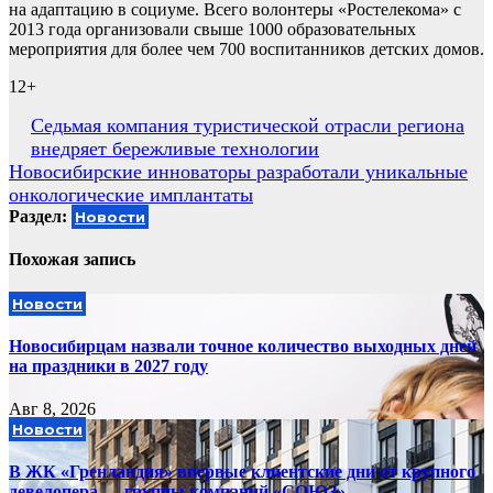
на адаптацию в социуме. Всего волонтеры «Ростелекома» с
2013 года организовали свыше 1000 образовательных
мероприятия для более чем 700 воспитанников детских домов.
12+
Навигация
Седьмая компания туристической отрасли региона
внедряет бережливые технологии
по
Новосибирские инноваторы разработали уникальные
записям
онкологические имплантаты
Раздел:
Новости
Похожая запись
Новости
Новосибирцам назвали точное количество выходных дней
на праздники в 2027 году
Авг 8, 2026
Новости
В ЖК «Гренландия» впервые клиентские дни от крупного
девелопера — группы компаний «СОЮЗ»