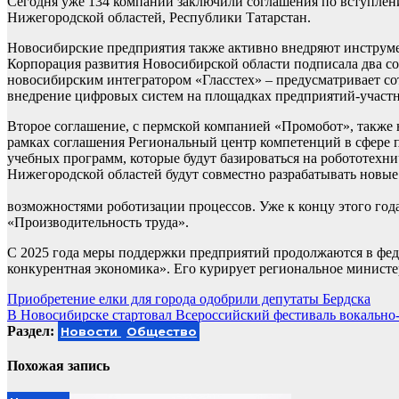
Сегодня уже 134 компании заключили соглашения по вступлени
Нижегородской областей, Республики Татарстан.
Новосибирские предприятия также активно внедряют инструм
Корпорация развития Новосибирской области подписала два со
новосибирским интегратором «Гласстех» – предусматривает с
внедрение цифровых систем на площадках предприятий-участн
Второе соглашение, с пермской компанией «Промобот», также
рамках соглашения Региональный центр компетенций в сфере п
учебных программ, которые будут базироваться на робототехн
Нижегородской областей будут совместно разрабатывать новые
возможностями роботизации процессов. Уже к концу этого го
«Производительность труда».
С 2025 года меры поддержки предприятий продолжаются в фед
конкурентная экономика». Его курирует региональное министе
Навигация
Приобретение елки для города одобрили депутаты Бердска
В Новосибирске стартовал Всероссийский фестиваль вокально-
по
Раздел:
Новости
Общество
записям
Похожая запись