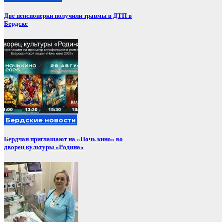
Две пенсионерки получили травмы в ДТП в
Бердске
Бердские новости
Бердчан приглашают на «Ночь кино» во
дворец культуры «Родина»