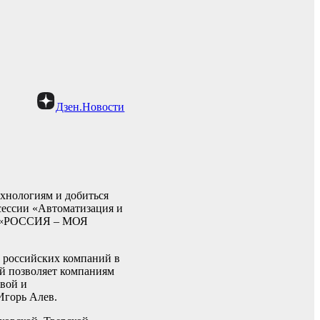
Дзен.Новости
ехнологиям и добиться
 сессии «Автоматизация и
 57 «РОССИЯ – МОЯ
м российских компаний в
й позволяет компаниям
вой и
Игорь Алев.