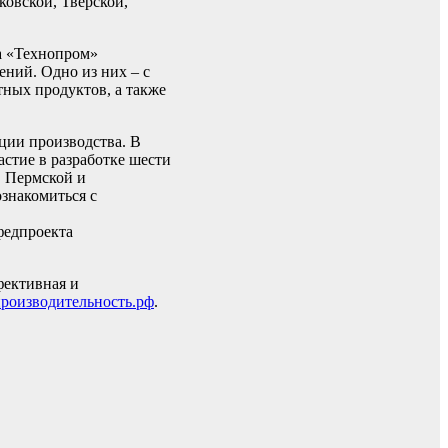
овской, Тверской,
а «Технопром»
ний. Одно из них – с
ных продуктов, а также
ции производства. В
стие в разработке шести
, Пермской и
знакомиться с
федпроекта
фективная и
роизводительность.рф
.