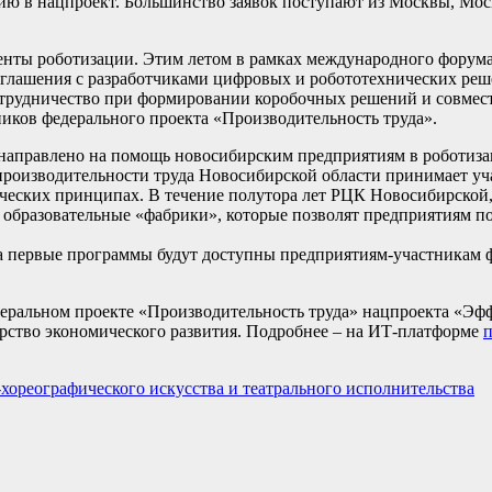
ю в нацпроект. Большинство заявок поступают из Москвы, Моск
енты роботизации. Этим летом в рамках международного форум
глашения с разработчиками цифровых и робототехнических реше
отрудничество при формировании коробочных решений и совмест
иков федерального проекта «Производительность труда».
 направлено на помощь новосибирским предприятиям в роботиза
роизводительности труда Новосибирской области принимает уча
ических принципах. В течение полутора лет РЦК Новосибирской
 образовательные «фабрики», которые позволят предприятиям по
да первые программы будут доступны предприятиям-участникам 
еральном проекте «Производительность труда» нацпроекта «Эф
рство экономического развития. Подробнее – на ИТ-платформе
п
хореографического искусства и театрального исполнительства