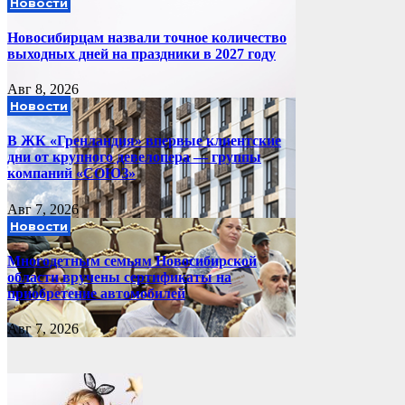
Новости
Новосибирцам назвали точное количество
выходных дней на праздники в 2027 году
Авг 8, 2026
Новости
В ЖК «Гренландия» впервые клиентские
дни от крупного девелопера — группы
компаний «СОЮЗ»
Авг 7, 2026
Новости
Многодетным семьям Новосибирской
области вручены сертификаты на
приобретение автомобилей
Авг 7, 2026