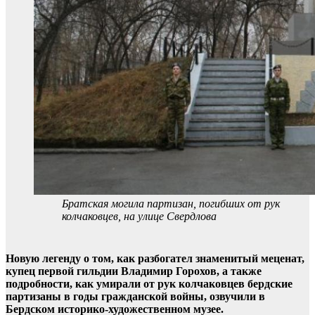
Братская могила партизан, погибших от рук
колчаковцев, на улице Свердлова
Новую легенду о том, как разбогател знаменитый меценат,
купец первой гильдии Владимир Горохов, а также
подробности, как умирали от рук колчаковцев бердские
партизаны в годы гражданской войны, озвучили в
Бердском историко-художественном музее.