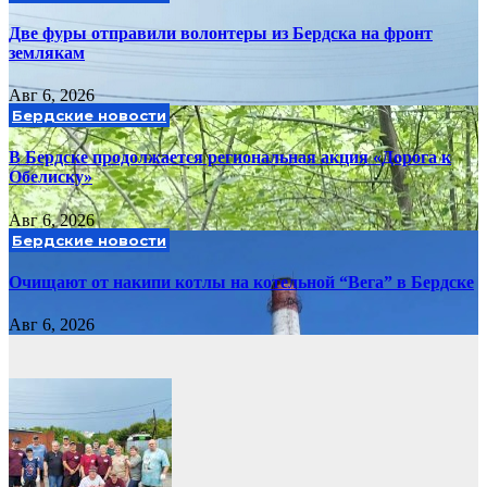
Две фуры отправили волонтеры из Бердска на фронт
землякам
Авг 6, 2026
Бердские новости
В Бердске продолжается региональная акция «Дорога к
Обелиску»
Авг 6, 2026
Бердские новости
Очищают от накипи котлы на котельной “Вега” в Бердске
Авг 6, 2026