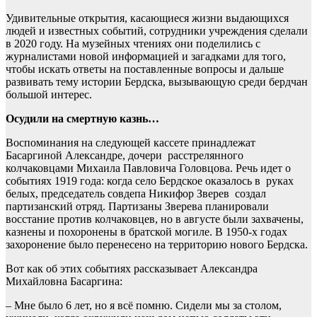
Удивительные открытия, касающиеся жизни выдающихся
людей и известных событий, сотрудники учреждения сделали
в 2020 году. На музейных чтениях они поделились с
журналистами новой информацией и загадками для того,
чтобы искать ответы на поставленные вопросы и дальше
развивать тему истории Бердска, вызывающую среди бердчан
большой интерес.
Осудили на смертную казнь…
Воспоминания на следующей кассете принадлежат
Басаргиной Александре, дочери расстрелянного
колчаковцами Михаила Павловича Головцова. Речь идет о
событиях 1919 года: когда село Бердское оказалось в руках
белых, председатель совдепа Никифор Зверев создал
партизанский отряд. Партизаны Зверева планировали
восстание против колчаковцев, но в августе были захвачены,
казнены и похоронены в братской могиле. В 1950-х годах
захоронение было перенесено на территорию нового Бердска.
Вот как об этих событиях рассказывает Александра
Михайловна Басаргина:
– Мне было 6 лет, но я всё помню. Сидели мы за столом,