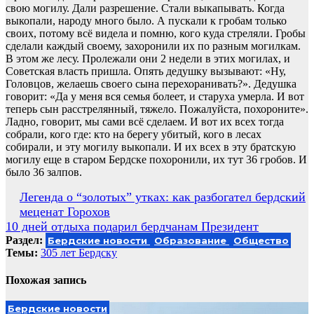
свою могилу. Дали разрешение. Стали выкапывать. Когда
выкопали, народу много было. А пускали к гробам только
своих, потому всё видела и помню, кого куда стреляли. Гробы
сделали каждый своему, захоронили их по разным могилкам.
В этом же лесу. Пролежали они 2 недели в этих могилах, и
Советская власть пришла. Опять дедушку вызывают: «Ну,
Головцов, желаешь своего сына перехоранивать?». Дедушка
говорит: «Да у меня вся семья болеет, и старуха умерла. И вот
теперь сын расстрелянный, тяжело. Пожалуйста, похороните».
Ладно, говорит, мы сами всё сделаем. И вот их всех тогда
собрали, кого где: кто на берегу убитый, кого в лесах
собирали, и эту могилу выкопали. И их всех в эту братскую
могилу еще в старом Бердске похоронили, их тут 36 гробов. И
было 36 залпов.
Навигация
Легенда о “золотых” утках: как разбогател бердский
меценат Горохов
по
10 дней отдыха подарил бердчанам Президент
записям
Раздел:
Бердские новости
Образование
Общество
Темы:
305 лет Бердску
Похожая запись
Бердские новости