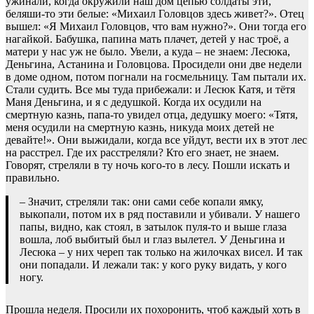
ужинали, когда окружили наш дом цепью солдаты эти,
беляши-то эти белые: «Михаил Головцов здесь живет?». Отец
вышел: «Я Михаил Головцов, что вам нужно?». Они тогда его
нагайкой. Бабушка, папина мать плачет, детей у нас троё, а
матери у нас уж не было. Увели, а куда – не знаем: Лесюка,
Деньгина, Астанина и Головцова. Просидели они две недели
в доме одном, потом погнали на госмельницу. Там пытали их.
Стали судить. Все мы туда прибежали: и Лесюк Катя, и тётя
Маня Деньгина, и я с дедушкой. Когда их осудили на
смертную казнь, папа-то увидел отца, дедушку моего: «Тятя,
меня осудили на смертную казнь, никуда моих детей не
девайте!». Они выжидали, когда все уйдут, вести их в этот лес
на расстрел. Где их расстреляли? Кто его знает, не знаем.
Говорят, стреляли в ту ночь кого-то в лесу. Пошли искать и
правильно.
– Значит, стреляли так: они сами себе копали ямку,
выкопали, потом их в ряд поставили и убивали. У нашего
папы, видно, как стоял, в затылок пуля-то и выше глаза
вошла, лоб выбитый был и глаз вылетел. У Деньгина и
Лесюка – у них череп так только на жилочках висел. И так
они попадали. И лежали так: у кого руку видать, у кого
ногу.
Прошла неделя. Просили их похоронить, чтоб каждый хоть в