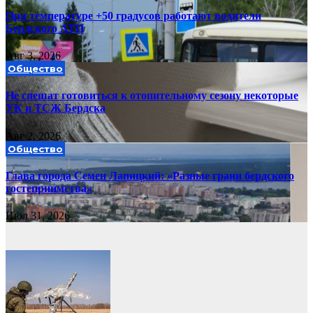
При температуре +50 градусов работают водители
Бердского АТП
Авг 3, 2026
Общество
Не спешат готовиться к отопительному сезону некоторые
УК и ТСЖ Бердска
Авг 2, 2026
Общество
Глава города Семен Лапицкий: «Разные грани бердского
гостеприимства»
Июл 31, 2026