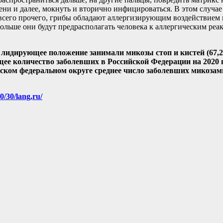
ени и далее, мокнуть и вторично инфицироваться. В этом случае
его прочего, грибы обладают аллергизирующим воздействием н
 больше они будут предрасполагать человека к аллергическим реа
у лидирующее положение занимали микозы стоп и кистей (67,2
ее количество заболевших в Российской Федерации на 2020 г
ирском федеральном округе среднее число заболевших микозам
0/30/lang,ru/