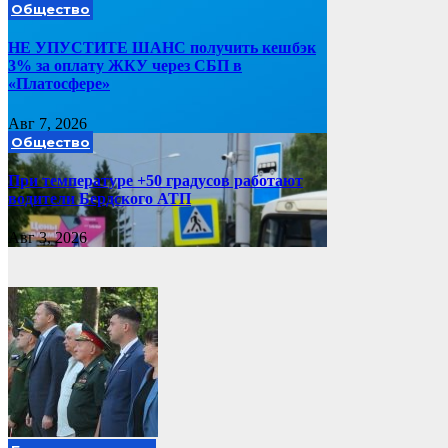
Общество
НЕ УПУСТИТЕ ШАНС получить кешбэк
3% за оплату ЖКУ через СБП в
«Платосфере»
Авг 7, 2026
Общество
При температуре +50 градусов работают
водители Бердского АТП
Авг 3, 2026