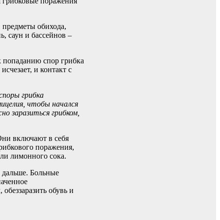
ся грибковые поражения
, предметы обихода,
, саун и бассейнов –
к попаданию спор грибка
счезает, и контакт с
споры грибка
мицелия, чтобы начался
но заразиться грибком,
Они включают в себя
грибкового поражения,
или лимонного сока.
 дальше. Больные
наченное
обеззаразить обувь и