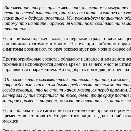
«
Заболевание прогрессирует медленно, и симптомы могут не по
цвета ногтевой пластинки, она может стать желтого или гр
пластинка – деформироваться. Мы рекомендуем пациентам об
потому что на этапе поражения части ногтевой пластины мо
препаратов»
.
Если грибком поражена кожа, то первыми страдают межпальцев
сопровождаются зудом и мокнут. На теле при грибковом пораж
симптомы возникают, то врач рекомендует как можно скорее о
Противогрибковые средства обладают направленным действием
поколений используются долгое время, из-за чего многие шта
справляются с заражением. Но подобрать подходящий препарат 
«
От самолечения смазывается клиническая картина, сложнее 
поврежденные участки любыми средствами, не только противо
всегда говорим, что не стоит ничем мазаться перед приёмом.
материал лучше сохранился на коже, было проще сразу постав
которое применял пациент, может не сочетаться с нашим ле
Если соблюдать все санитарно-гигиенические правила и рекоме
временем восстановятся. Но для этого пациент должен набратьс
месяцев.
Без лечения грибок может повредить всю ногтевую пластину и