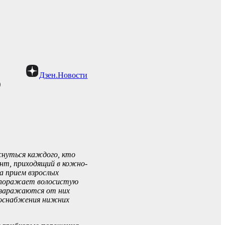
Дзен.Новости
о
снуться каждого, кто
нт, приходящий в кожно-
на прием взрослых
й поражает волосистую
 заражаются от них
овоснабжения нижних