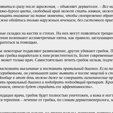
явиться сразу после заражения, –
объясняет дерматолог.
– Все н
язно-бурого цвета, свободный край может стать ломким, мож
ращать внимание на такие моменты, чтобы своевременно обра
жно обойтись только наружным лечением, без системного при
ые складки на кистях и стопах. На них могут появляться трещи
ении возникают ассиметричные пятна, как правило, шелушащиес
братиться за помощью.
: некоторые подавляют размножение, другие убивают грибок. 
ммы грибка выработали к ним резистентность. Более современны
может только врач. Самостоятельно лечить грибок нельзя, подче
распознать высыпание и поставить правильный диагноз. Если 
грибковыми, он уменьшает шанс выявить в посеве мицелий и с
 Вообще в этот день можно даже не совершать гигиенические п
ить правильный диагноз и подобрать подходящий препарат. Кром
чением, отчего будет страдать его эффективность
».
ндации врача, грибок будет полностью уничтожен, а кожа и ног
я терпения – лечение от грибка, по словам дерматовенеролога, з
распространиться дальше, на другие пальцы, повредить матрикс