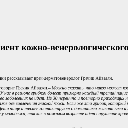
иент кожно-венерологическог
ики рассказывает врач-дерматовенеролог Грачик Айвазян.
говорит Грачик Айвазян.
– Можно сказать, что микоз может ко
У нас в регионе грибком болеет примерно каждый третий пацие
тво заболевших не идет. Из 30 первично и повторно приходящих 
аже без вовлечения гладкой кожи. Если же это грибок, которы
. Дети чаще и теснее контактируют с домашними животными и
м у молодежи, так как в пожилом возрасте идет нарушение кр