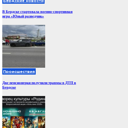
Бердские новости
В Бердске стартовала военно-спортивная
игра «Юный разведчик»
Происшествия
Две пенсионерки получили травмы в ДТП в
Бердске