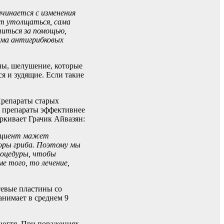
ачинается с изменения
ет утолщаться, сама
титься за помощью,
ема антигрибковых
ны, шелушение, которые
я и зудящие. Если такие
Препараты старых
е препараты эффективнее
ркивает Грачик Айвазян:
пациент мажет
поры гриба. Поэтому мы
роцедуры, чтобы
е того, то лечение,
тевые пластины со
анимает в среднем 9
 ногтя. При поражениях