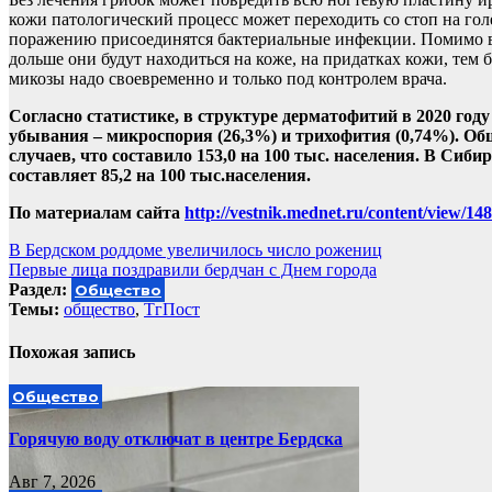
кожи патологический процесс может переходить со стоп на гол
поражению присоединятся бактериальные инфекции. Помимо вс
дольше они будут находиться на коже, на придатках кожи, тем
микозы надо своевременно и только под контролем врача.
Согласно статистике, в структуре дерматофитий в 2020 год
убывания – микроспория (26,3%) и трихофития (0,74%). Общ
случаев, что составило 153,0 на 100 тыс. населения. В Сиб
составляет 85,2 на 100 тыс.населения.
По материалам сайта
http://vestnik.mednet.ru/content/view/148
Навигация
В Бердском роддоме увеличилось число рожениц
Первые лица поздравили бердчан с Днем города
по
Раздел:
Общество
записям
Темы:
общество
,
ТгПост
Похожая запись
Общество
Горячую воду отключат в центре Бердска
Авг 7, 2026