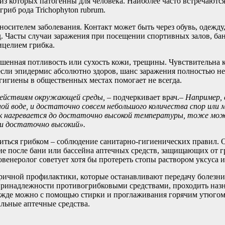
 из которых патогенны для человека. Наиболее часто встречают
гриб рода Trichophyton rubrum.
осителем заболевания. Контакт может быть через обувь, одежду
 Часты случаи заражения при посещении спортивных залов, бань
ицелием грибка.
шенная потливость или сухость кожи, трещины. Чувствительна 
сли эпидермис абсолютно здоров, шанс заражения полностью не и
игиены в общественных местах помогает не всегда.
здействиям окружающей среды, –
подчеркивает врач.
– Например, 
ной воде, и достаточно совсем небольшого количества спор или 
сок нагревается до достаточно высокой температуры, тоже мож
, и достаточно высокий».
иться грибком – соблюдение санитарно-гигиенических правил. 
ние после бани или бассейна аптечных средств, защищающих от 
овенеролог советует хотя бы протереть стопы раствором уксуса 
ричной профилактики, которые останавливают передачу болезни
принадлежности противогрибковыми средствами, проходить наз
жде можно с помощью стирки и проглаживания горячим утюгом, 
льные аптечные средства.