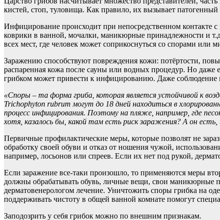
Царство грибов насчитывает множество представителей, часть
кистей, стоп, туловища. Как правило, их вызывает патогенный 
Инфицирование происходит при непосредственном контакте с н
коврики в ванной, мочалки, маникюрные принадлежности и т.д.
всех мест, где человек может соприкоснуться со спорами или м
Заражению способствуют повреждения кожи: потёртости, повы
распаренная кожа после сауны или водных процедур. Но даже е
грибком может привести к инфицированию. Даже соблюдение г
«Споры – та форма гриба, которая является устойчивой к во
Trichophyton rubrum могут до 18 дней находиться в хлорирован
процесс инфицирования. Поэтому на пляже, например, где пе
хотя, казалось бы, какой там есть риск заражения? А он есть
Первичные профилактические меры, которые позволят не зараз
обработку своей обуви и отказ от ношения чужой, использова
например, лосьонов или спреев. Если их нет под рукой, дермат
Если заражение все-таки произошло, то применяются меры вто
должны обрабатывать обувь, личные вещи, свои маникюрные 
дерматовенерологом лечение. Уничтожить споры грибка на оде
поддерживать чистоту в общей ванной комнате помогут специа
Заподозрить у себя грибок можно по внешним признакам.