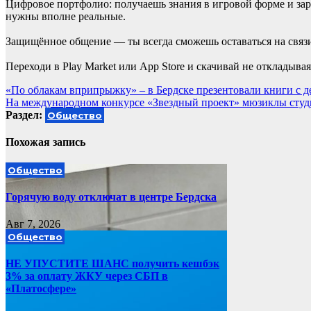
Цифровое портфолио: получаешь знания в игровой форме и зар
нужны вполне реальные.
Защищённое общение — ты всегда сможешь оставаться на связи
Переходи в Play Market или App Store и скачивай не откладывая
Навигация
«По облакам вприпрыжку» – в Бердске презентовали книги с 
На международном конкурсе «Звездный проект» мюзиклы студии
по
Раздел:
Общество
записям
Похожая запись
Общество
Горячую воду отключат в центре Бердска
Авг 7, 2026
Общество
НЕ УПУСТИТЕ ШАНС получить кешбэк
3% за оплату ЖКУ через СБП в
«Платосфере»