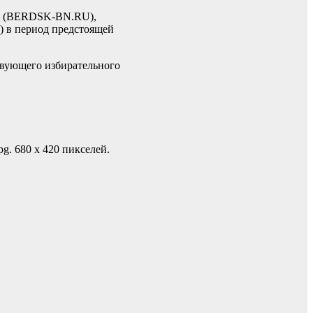
и” (BERDSK-BN.RU),
) в период предстоящей
твующего избирательного
g. 680 х 420 пикселей.