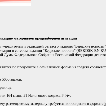
икацию материалов предвыборной агитации
 учредителем и редакцией сетевого издания “Бердские новост
гитации в сетевом издании “Бердские новости” (BERDSK-BN.RU
ой Думы Федерального Собрания Российской Федерации девятого
яется по предоплате в безналичной форме из средств соответс
 5000 знаков;
транице.
атьи 164 главы 21 Налогового кодекса РФ)»:
му размещаемому материалу требуется иллюстрация в формате jp