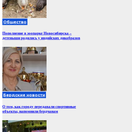
Общество
Пополнение в зоопарке Новосибирска –
детеныши родились у индийских дикобразов
Бердские новости
О том, как городу передавали спортивные
объекты, напомнили бердчанам