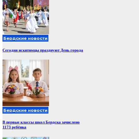
Бердские новости
Сегодня искитимцы празднуют День города
Бердские новости
В первые классы школ Бердска зачислено
1173 ребёнка