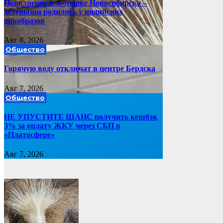
Пополнение в зоопарке Новосибирска –
детеныши родились у индийских
дикобразов
Авг 8, 2026
Общество
Горячую воду отключат в центре Бердска
Авг 7, 2026
Общество
НЕ УПУСТИТЕ ШАНС получить кешбэк
3% за оплату ЖКУ через СБП в
«Платосфере»
Авг 7, 2026