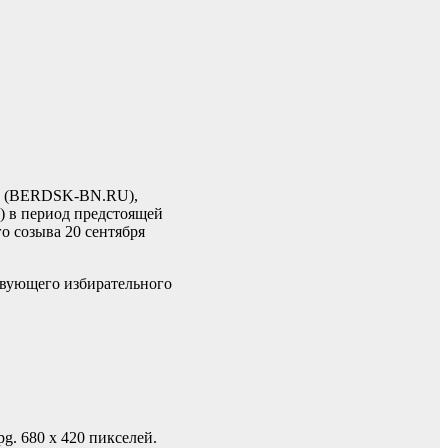
и” (BERDSK-BN.RU),
) в период предстоящей
 созыва 20 сентября
твующего избирательного
g. 680 х 420 пикселей.