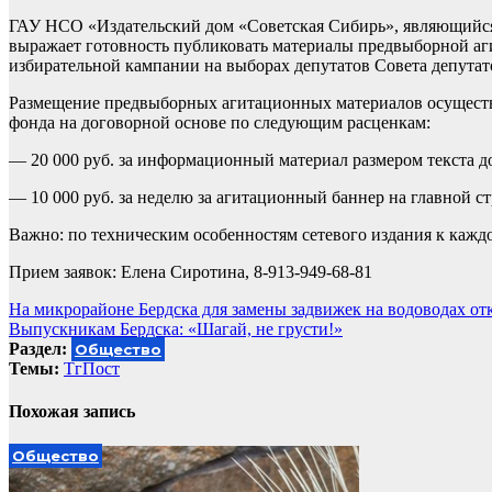
ГАУ НСО «Издательский дом «Советская Сибирь», являющийся
выражает готовность публиковать материалы предвыборной а
избирательной кампании на выборах депутатов Совета депутато
Размещение предвыборных агитационных материалов осуществл
фонда на договорной основе по следующим расценкам:
— 20 000 руб. за информационный материал размером текста до
— 10 000 руб. за неделю за агитационный баннер на главной с
Важно: по техническим особенностям сетевого издания к каждо
Прием заявок: Елена Сиротина, 8-913-949-68-81
Навигация
На микрорайоне Бердска для замены задвижек на водоводах о
Выпускникам Бердска: «Шагай, не грусти!»
по
Раздел:
Общество
записям
Темы:
ТгПост
Похожая запись
Общество