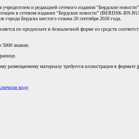
 учредителем и редакцией сетевого издания “Бердские новост
гитации в сетевом издании “Бердские новости” (BERDSK-BN.RU
в города Бердска шестого созыва 20 сентября 2026 года.
яется по предоплате в безналичной форме из средств соответс
 5000 знаков;
транице.
му размещаемому материалу требуется иллюстрация в формате jp
тключили воду