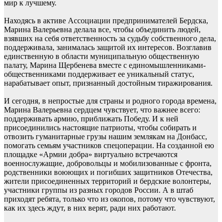
мир к лучшему.
Находясь в активе Ассоциации предпринимателей Бердска,
Марина Валерьевна делала все, чтобы объединить людей,
взявших на себя ответственность за судьбу собственного дела,
поддерживала, занималась защитой их интересов. Возглавив
единственную в области муниципальную общественную
палату, Марина Щербенева вместе с единомышленниками-
общественниками поддерживает ее уникальный статус,
нарабатывает опыт, признанный достойным тиражирования.
И сегодня, в непростые для страны и родного города времена,
Марина Валерьевна сердцем чувствует, что важнее всего:
поддерживать армию, приближать Победу. И к ней
присоединились настоящие патриоты, чтобы собирать и
отвозить гуманитарные грузы нашим землякам на Донбасс,
помогать семьям участников спецоперации. На созданной ею
площадке «Армии добра» виртуально встречаются
военнослужащие, добровольцы и мобилизованные с фронта,
родственники воюющих и погибших защитников Отечества,
жители присоединенных территорий и бердские волонтеры,
участники группы из разных городов России. А в штаб
приходят ребята, только что из окопов, потому что чувствуют,
как их здесь ждут, в них верят, ради них работают.