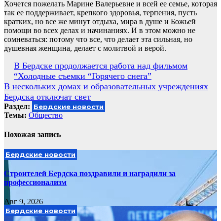
Хочется пожелать Марине Валерьевне и всей ее семье, которая
так ее поддерживает, крепкого здоровья, терпения, пусть
кратких, но все же минут отдыха, мира в душе и Божьей
помощи во всех делах и начинаниях. И в этом можно не
сомневаться: потому что все, что делает эта сильная, но
душевная женщина, делает с молитвой и верой.
Навигация
В Бердске продолжается работа над фильмом
“Холодные съемки “Горячего снега”
по
В нескольких домах и образовательных учреждениях
записям
Бердска отключат свет
Раздел:
Бердские новости
Темы:
Общество
Похожая запись
Бердские новости
Строителей Бердска поздравили и наградили за
профессионализм
Авг 9, 2026
Бердские новости