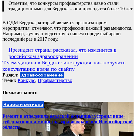
Отметим, что конкурсы профмастерства давно стали
традиционными для Бердска – они проводятся более 10 лет.
В ОДМ Бердска, который является организатором
мероприятия, отмечают, что профессии каждый раз меняются.
Например, лучшую медсестру в нашем городе выбирали
последний раз в 2017 году.
Навигация
Президент страны рассказал, что изменится в
российском здравоохранении
по
Телемедицина в Бердске: инструкция, как получить
записям
консультацию врача по скайпу
Раздел:
Здравоохранение
Темы:
Конкурс
,
Профмастерство
Похожая запись
Новости региона
Ремонт в отделениях бердской больницы устроил вице-
губернаторов и министра здравоохранения Новосибирской
области