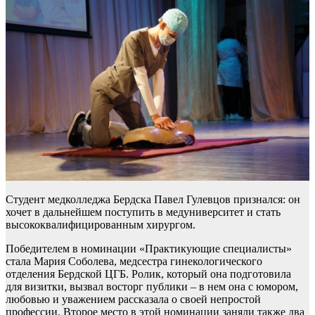
Студент медколледжа Бердска Павел Гулевцов признался: он
хочет в дальнейшем поступить в медуниверситет и стать
высококвалифицированным хирургом.
Победителем в номинации «Практикующие специалисты»
стала Мария Соболева, медсестра гинекологического
отделения Бердской ЦГБ. Ролик, который она подготовила
для визитки, вызвал восторг публики – в нем она с юмором,
любовью и уважением рассказала о своей непростой
профессии. Второе место в этой номинации заняли также два