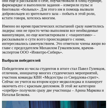
они еще и рассказали о себе, поучаствовали в блиц-турнире,
фармзарядке и выполнили задания – измерили пульс и
бинтовали «больных». Для этого им в помощь вызвали
добровольцев из зрительного зала – побыть в этой роли,
кстати говоря, хотелось многим.
Именно во время практических испытаний сразу наметились
лидеры: они не просто четко выполняли все необходимые
манипуляции, но еще контактировали с «пациентами» –
рассказывали о сути всего происходящего с ними,
интересовались самочувствием. Это отметили члены жюри во
главе с председателем Михаилом Гумалевским, врачом-
экспертом ООО «Инвитро-Сибирь».
Выбрали победителей
Победителем из числа студентов в итоге стал Павел Гулевцов,
отличник, инициатор многих студенческих мероприятий,
участник команды КВН «Медсестры со Свердлова-стрит».
Сейчас он учится на втором курсе медколледжа и планирует
окончить его с красным дипломом. В этой же категории
«серебро» получили сразу две участницы – Арина Маркова и
Наталья Белкова.