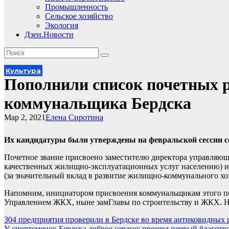
Промышленность
Сельское хозяйство
Экология
Дзен.Новости
Культура
Пополнили список почетных 
коммунальщика Бердска
Мар 2, 2021
Елена Сиротина
Их кандидатуры были утверждены на февральской сессии со
Почетное звание присвоено заместителю директора управляющ
качественных жилищно-эксплуатационных услуг населению) и
(за значительный вклад в развитие жилищно-коммунального хоз
Напомним, инициатором присвоения коммунальщикам этого поч
Управлением ЖКХ, ныне замГлавы по строительству и ЖКХ. На
Навигация
304 предприятия проверили в Бердске во время антиковидных 
У спортсменок Бердска доброе сердце: прошел первый благот