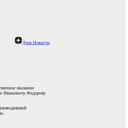
Дзен.Новости
еменное оказание
аю Ивановичу Федорову
 руководивший
ы.