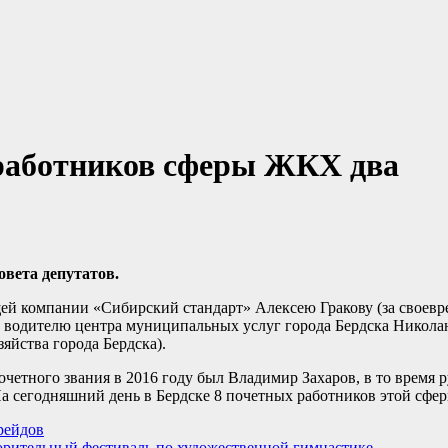
работников сферы ЖКХ два
вета депутатов.
ей компании «Сибирский стандарт» Алексею Гракову (за своевр
 водителю центра муниципальных услуг города Бердска Никол
яйства города Бердска).
етного звания в 2016 году был Владимир Захаров, в то время
 сегодняшний день в Бердске 8 почетных работников этой сфер
рейдов
ворительный фестиваль по художественной гимнастике