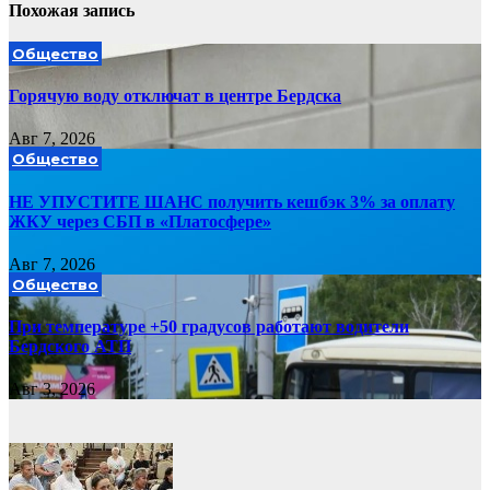
Похожая запись
Общество
Горячую воду отключат в центре Бердска
Авг 7, 2026
Общество
НЕ УПУСТИТЕ ШАНС получить кешбэк 3% за оплату
ЖКУ через СБП в «Платосфере»
Авг 7, 2026
Общество
При температуре +50 градусов работают водители
Бердского АТП
Авг 3, 2026