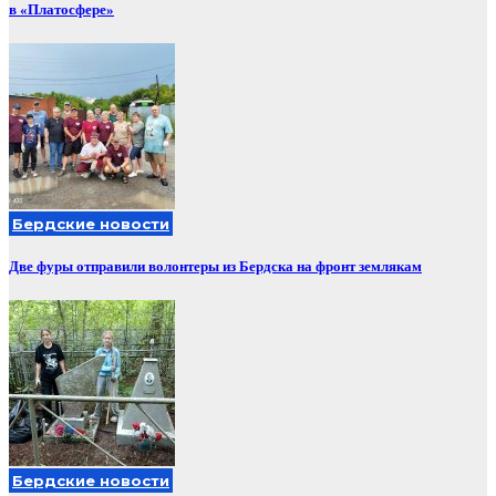
в «Платосфере»
Бердские новости
Две фуры отправили волонтеры из Бердска на фронт землякам
Бердские новости