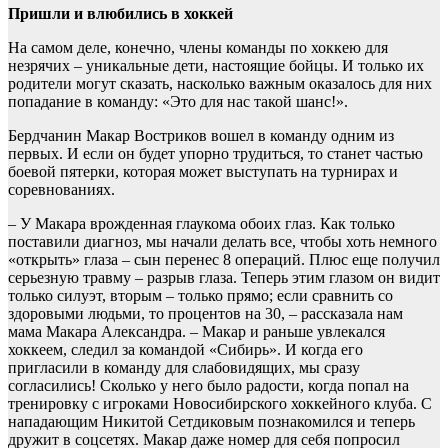
Пришли и влюбились в хоккей
На самом деле, конечно, члены команды по хоккею для
незрячих – уникальные дети, настоящие бойцы. И только их
родители могут сказать, насколько важным оказалось для них
попадание в команду: «Это для нас такой шанс!».
Бердчанин Макар Востриков вошел в команду одним из
первых. И если он будет упорно трудиться, то станет частью
боевой пятерки, которая может выступать на турнирах и
соревнованиях.
– У Макара врожденная глаукома обоих глаз. Как только
поставили диагноз, мы начали делать все, чтобы хоть немного
«открыть» глаза – сын перенес 8 операций. Плюс еще получил
серьезную травму – разрыв глаза. Теперь этим глазом он видит
только силуэт, вторым – только прямо; если сравнить со
здоровыми людьми, то процентов на 30, – рассказала нам
мама Макара Александра. – Макар и раньше увлекался
хоккеем, следил за командой «Сибирь». И когда его
пригласили в команду для слабовидящих, мы сразу
согласились! Сколько у него было радости, когда попал на
тренировку с игроками Новосибирского хоккейного клуба. С
нападающим Никитой Сетдиковым познакомился и теперь
дружит в соцсетях. Макар даже номер для себя попросил