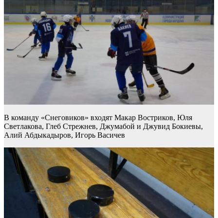
В команду «Снеговиков» входят Макар Востриков, Юля
Светлакова, Глеб Стрежнев, Джумабой и Джувид Бокиевы,
Алий Абдыкадыров, Игорь Васичев