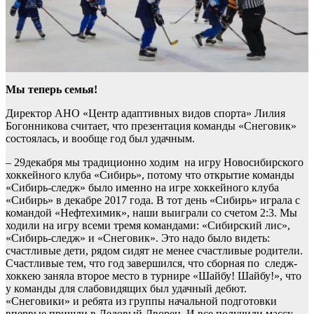
Мы теперь семья!
Директор АНО «Центр адаптивных видов спорта» Лилия
Богонникова считает, что презентация команды «Снеговик»
состоялась, и вообще год был удачным.
– 29декабря мы традиционно ходим на игру Новосибирского
хоккейного клуба «Сибирь», потому что открытие команды
«Сибирь-следж» было именно на игре хоккейного клуба
«Сибирь» в декабре 2017 года. В тот день «Сибирь» играла с
командой «Нефтехимик», наши выиграли со счетом 2:3. Мы
ходили на игру всеми тремя командами: «Сибирский лис»,
«Сибирь-следж» и «Снеговик». Это надо было видеть:
счастливые дети, рядом сидят не менее счастливые родители.
Счастливые тем, что год завершился, что сборная по следж-
хоккею заняла второе место в турнире «Шайбу! Шайбу!», что
у команды для слабовидящих был удачный дебют.
«Снеговики» и ребята из группы начальной подготовки
впервые пришли в Ледовый Дворец. И все получили массу