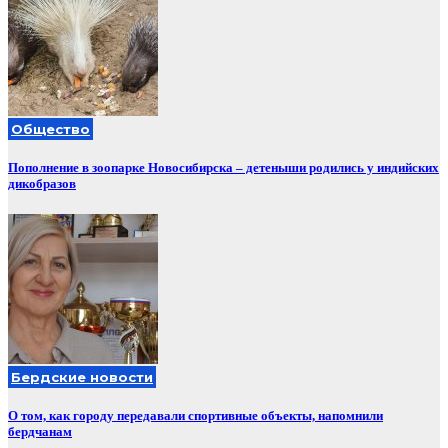
Общество
Пополнение в зоопарке Новосибирска – детеныши родились у индийских
дикобразов
Бердские новости
О том, как городу передавали спортивные объекты, напомнили
бердчанам