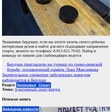
Уважаемые бердчане, если вы хотите увлечь своего ребенка
интересным делом и найти для него подходящее направление
спорта, звоните по телефону: 8-913-921-70-02. Набор в
команду по хоккею для слабовидящих ведется
Навигация
Бердчан пригласили на турнир по греко-римской
борьбе, посвященный памяти Льва Максимова
по
Значительное снижение заболевших ковидом
записям
наблюдается в Бердске
Раздел:
Здоровье
Спорт
Темы:
Адаптивный спорт Бердск
Похожая запись
Бердские новости