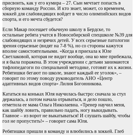
присвоить, как у его кумира – 27. Сын мечтает попасть в
сборную команду России. И кто знает, может, со временем,
хоккей для слабовидящих войдет в число олимпийских видов
спорта, и его мечта сбудется?
Если Макар посещает обычную школу в Бердске, то
остальные ребята учатся в Новосибирской спецшколе №39 для
слабовидящих и незрячих детей. У всех серьезные патологии
зрения серьезные (видят на 7-8 %), но со стороны кажутся
вполне самостоятельными. «Когда я приехала к Юле
Светлаковой, которая не видит вообще, она ко мне прибежала,
и я была поражена. В этом учреждении с детьми занимаются
тифлопедагоги по специальной методике, готовят их к жизни.
Ребятишки бегают по школе, знают каждый ее уголок», –
говорит по этому поводу руководитель АНО «Центр
адаптивных видов спорта» Лилия Богонникова.
Кататься на коньках Юля научилась быстро: сначала за стул
держалась, а потом начала отрываться, и дело пошло,
отметила ее мама Ольга Николаевна. «Тренер научил меня,
как шайбу ловить, правильно падать, ногу выкидывать.
Главное – из ворот не выкатываться! И слушать шайбу, чтобы
гол не пропустить!» – говорит сама Юля.
Ребятишки пришли в команду и влюбились в хоккей. Глеб