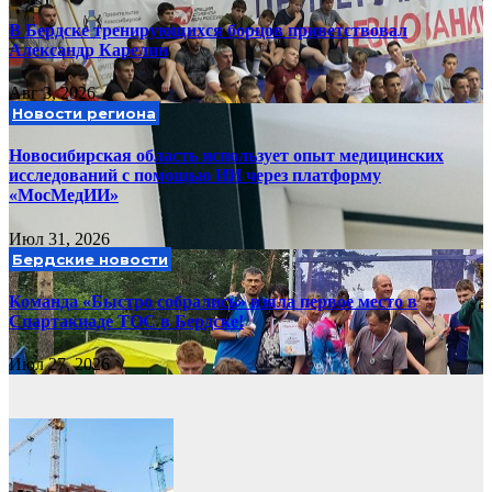
В Бердске тренирующихся борцов приветствовал
Александр Карелин
Авг 3, 2026
Новости региона
Новосибирская область использует опыт медицинских
исследований с помощью ИИ через платформу
«МосМедИИ»
Июл 31, 2026
Бердские новости
Команда «Быстро собрались» взяла первое место в
Спартакиаде ТОС в Бердске!
Июл 27, 2026