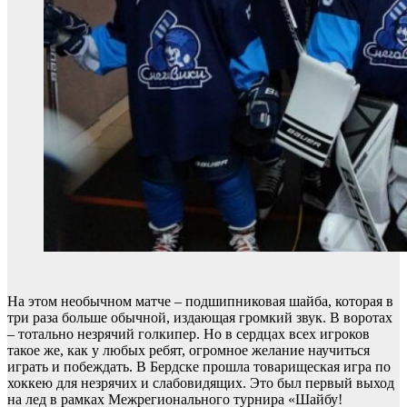
На этом необычном матче – подшипниковая шайба, которая в
три раза больше обычной, издающая громкий звук. В воротах
– тотально незрячий голкипер. Но в сердцах всех игроков
такое же, как у любых ребят, огромное желание научиться
играть и побеждать. В Бердске прошла товарищеская игра по
хоккею для незрячих и слабовидящих. Это был первый выход
на лед в рамках Межрегионального турнира «Шайбу!