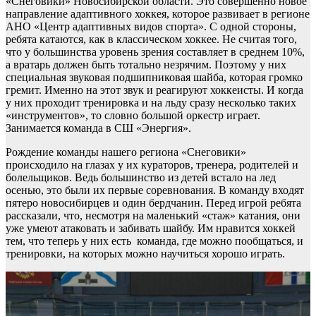
«Снеговики» Новосибирской области. Это совершенно новое
направление адаптивного хоккея, которое развивает в регионе
АНО «Центр адаптивных видов спорта». С одной стороны,
ребята катаются, как в классическом хоккее. Не считая того,
что у большинства уровень зрения составляет в среднем 10%,
а вратарь должен быть тотально незрячим. Поэтому у них
специальная звуковая подшипниковая шайба, которая громко
гремит. Именно на этот звук и реагируют хоккеисты. И когда
у них проходит тренировка и на льду сразу несколько таких
«инструментов», то словно большой оркестр играет.
Занимается команда в СШ «Энергия».
Рождение команды нашего региона «Снеговики»
происходило на глазах у их кураторов, тренера, родителей и
болельщиков. Ведь большинство из детей встало на лед
осенью, это были их первые соревнования. В команду входят
пятеро новосибирцев и один бердчанин. Перед игрой ребята
рассказали, что, несмотря на маленький «стаж» катания, они
уже умеют атаковать и забивать шайбу. Им нравится хоккей
тем, что теперь у них есть команда, где можно пообщаться, и
тренировки, на которых можно научиться хорошо играть.