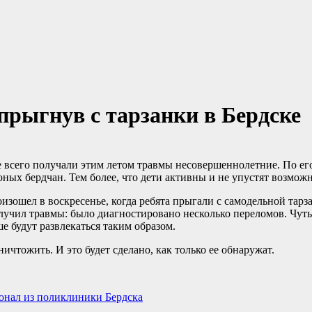
прыгнув с тарзанки в Бердске
 всего получали этим летом травмы несовершеннолетние. По ег
ых бердчан. Тем более, что дети активны и не упустят возможн
зошел в воскресенье, когда ребята прыгали с самодельной тарз
получил травмы: было диагностировано несколько переломов. Чуть
е будут развлекаться таким образом.
ичтожить. И это будет сделано, как только ее обнаружат.
сонал из поликлиники Бердска