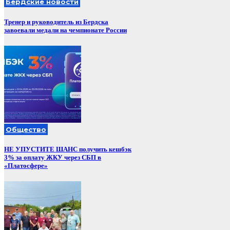
Бердские новости
Тренер и руководитель из Бердска
завоевали медали на чемпионате России
Общество
НЕ УПУСТИТЕ ШАНС получить кешбэк
3% за оплату ЖКУ через СБП в
«Платосфере»