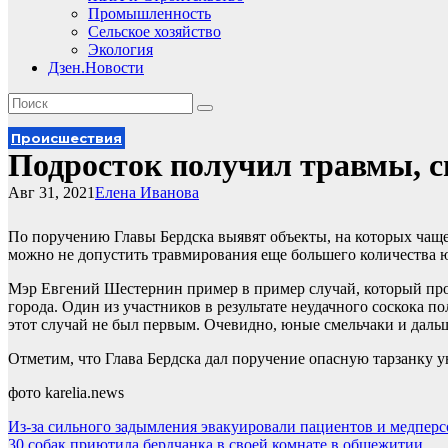
Промышленность
Сельское хозяйство
Экология
Дзен.Новости
Происшествия
Подросток получил травмы, с
Авг 31, 2021
Елена Иванова
По поручению Главы Бердска выявят объекты, на которых чаще
можно не допустить травмирования еще большего количества юн
Мэр Евгений Шестернин пример в пример случай, который прои
города. Один из участников в результате неудачного соскока 
этот случай не был первым. Очевидно, юные смельчаки и дальш
Отметим, что Глава Бердска дал поручение опасную тарзанку ун
фото karelia.news
Навигация
Из-за сильного задымления эвакуировали пациентов и медпер
30 собак приютила бердчанка в своей комнате в общежитии