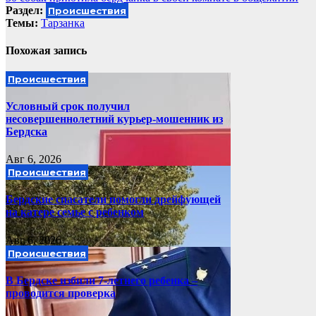
по
Раздел:
Происшествия
записям
Темы:
Тарзанка
Похожая запись
Происшествия
Условный срок получил
несовершеннолетний курьер-мошенник из
Бердска
Авг 6, 2026
Происшествия
Бердские спасатели помогли дрейфующей
на катере семье с ребенком
Авг 6, 2026
Происшествия
В Бердске избили 7-летнего ребенка –
проводится проверка