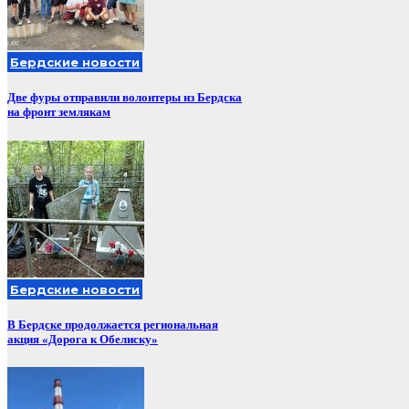
Бердские новости
Две фуры отправили волонтеры из Бердска
на фронт землякам
Бердские новости
В Бердске продолжается региональная
акция «Дорога к Обелиску»