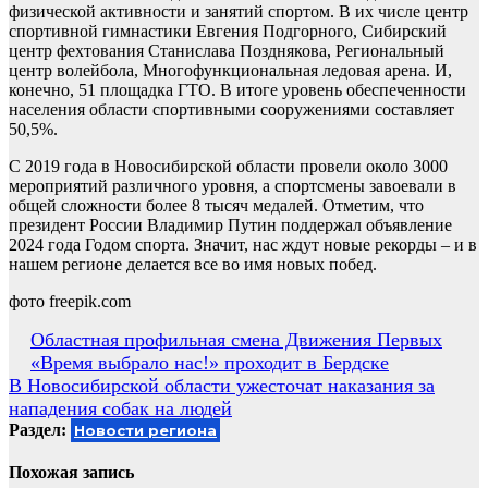
физической активности и занятий спортом. В их числе центр
спортивной гимнастики Евгения Подгорного, Сибирский
центр фехтования Станислава Позднякова, Региональный
центр волейбола, Многофункциональная ледовая арена. И,
конечно, 51 площадка ГТО. В итоге уровень обеспеченности
населения области спортивными сооружениями составляет
50,5%.
С 2019 года в Новосибирской области провели около 3000
мероприятий различного уровня, а спортсмены завоевали в
общей сложности более 8 тысяч медалей. Отметим, что
президент России Владимир Путин поддержал объявление
2024 года Годом спорта. Значит, нас ждут новые рекорды – и в
нашем регионе делается все во имя новых побед.
фото freepik.com
Навигация
Областная профильная смена Движения Первых
«Время выбрало нас!» проходит в Бердске
по
В Новосибирской области ужесточат наказания за
записям
нападения собак на людей
Раздел:
Новости региона
Похожая запись