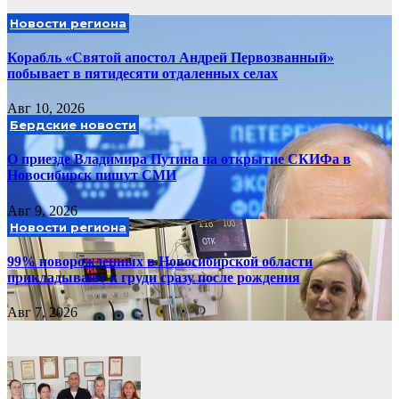
Новости региона
Корабль «Святой апостол Андрей Первозванный»
побывает в пятидесяти отдаленных селах
Авг 10, 2026
Бердские новости
О приезде Владимира Путина на открытие СКИФа в
Новосибирск пишут СМИ
Авг 9, 2026
Новости региона
99% новорожденных в Новосибирской области
прикладывают к груди сразу после рождения
Авг 7, 2026