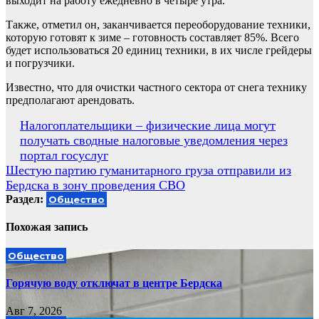
выходит на работу ежедневно в четыре утра.
Также, отметил он, заканчивается переоборудование техники,
которую готовят к зиме – готовность составляет 85%. Всего
будет использоваться 20 единиц техники, в их числе грейдеры
и погрузчики.
Известно, что для очистки частного сектора от снега технику
предполагают арендовать.
Навигация
Налогоплательщики – физические лица могут
получать сводные налоговые уведомления через
по
портал госуслуг
записям
Шестую партию гуманитарного груза отправили из
Бердска в зону проведения СВО
Раздел:
Общество
Похожая запись
Общество
Горячую воду отключат в центре Бердска
Авг 7, 2026