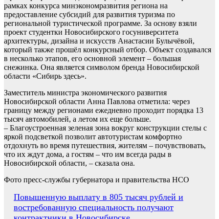
рамках конкурса минэкономразвития региона на
предоставление субсидий для развития туризма по
региональной туристической программе. За основу взяли
проект студентки Новосибирского госуниверситета
архитектуры, дизайна и искусств Анастасии Булычёвой,
который также прошёл конкурсный отбор. Объект создавался
в несколько этапов, его основной элемент – большая
снежинка. Она является символом бренда Новосибирской
области «Сибирь здесь».
Заместитель министра экономического развития
Новосибирской области Анна Павлова отметила: через
границу между регионами ежедневно проходит порядка 13
тысяч автомобилей, а летом их еще больше.
– Благоустроенная зеленая зона вокруг конструкции стелы с
яркой подсветкой позволит автотуристам комфортно
отдохнуть во время путешествия, жителям – почувствовать,
что их ждут дома, а гостям – что им всегда рады в
Новосибирской области, – сказала она.
Фото пресс-службы губернатора и правительства НСО
Навигация
Повышенную выплату в 805 тысяч рублей и
востребованную специальность получают
по
контрактники в Новосибирске