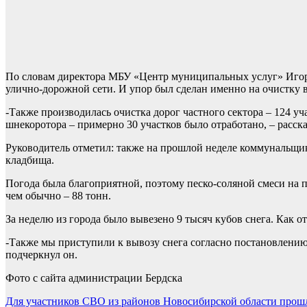
По словам директора МБУ «Центр муниципальных услуг» Игоря
улично-дорожной сети. И упор был сделан именно на очистку в
-Также производилась очистка дорог частного сектора – 124 у
шнекоротора – примерно 30 участков было отработано, – расска
Руководитель отметил: также на прошлой неделе коммунальщи
кладбища.
Погода была благоприятной, поэтому песко-соляной смеси на п
чем обычно – 88 тонн.
За неделю из города было вывезено 9 тысяч кубов снега. Как о
-Также мы приступили к вывозу снега согласно постановлению
подчеркнул он.
Фото с сайта администрации Бердска
Навигация
Для участников СВО из районов Новосибирской области прош