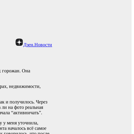
Дзен.Новости
х горожан. Она
арах, недвижимости,
ак и получилось. Через
 ли на фото реальная
начала “активничать”.
у у меня уточнила,
нта началось всё самое
к говорилось, что после