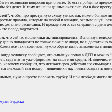
бы не возникало вопросов при оплате. То есть пройдя по предл
 бы без денег. К тому же наши данные оказались бы в базе прест
стей”, чтобы про преступную схему узнало как можно больше лю
ростые правила, которые на любой площадке, оказывающей разн
ьно детально расписаны. И прежде всего, все операции с деньга
 это повод задуматься.
м, что сейчас мошенники активизировались. Используя телефо
у давно попадаются не только пожилые люди, но и достаточно м
облема все-таки возникла, нужно обратиться с заявлением в пол
, когда человеку сообщают, что сын/внук попал в ДТП и можно “
т, ведь кто-то уже оформляет на ваше имя кредит. И, конечно, 
, человеку сообщают, что истекает срок действия его сим-карт
аться знакомый вам номер – мошенники научились создавать ном
ельным, нужно просто положить трубку. И при необходимости п
музея Бердска