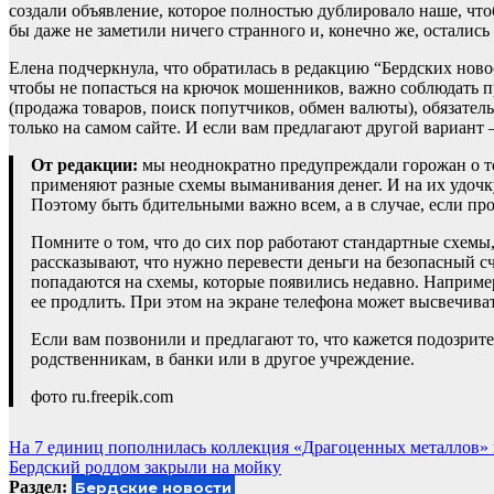
создали объявление, которое полностью дублировало наше, что
бы даже не заметили ничего странного и, конечно же, остались
Елена подчеркнула, что обратилась в редакцию “Бердских ново
чтобы не попасться на крючок мошенников, важно соблюдать п
(продажа товаров, поиск попутчиков, обмен валюты), обязател
только на самом сайте. И если вам предлагают другой вариант –
От редакции:
мы неоднократно предупреждали горожан о то
применяют разные схемы выманивания денег. И на их удочк
Поэтому быть бдительными важно всем, а в случае, если пр
Помните о том, что до сих пор работают стандартные схемы
рассказывают, что нужно перевести деньги на безопасный сче
попадаются на схемы, которые появились недавно. Например
ее продлить. При этом на экране телефона может высвечив
Если вам позвонили и предлагают то, что кажется подозрит
родственникам, в банки или в другое учреждение.
фото ru.freepik.com
Навигация
На 7 единиц пополнилась коллекция «Драгоценных металлов» 
Бердский роддом закрыли на мойку
по
Раздел:
Бердские новости