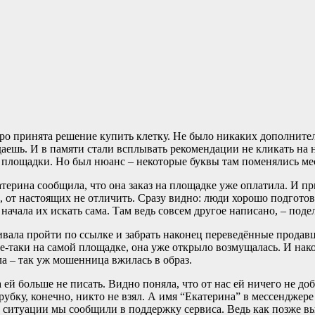
тро принята решение купить клетку. Не было никаких дополните
тдаешь. И в памяти стали всплывать рекомендации не кликать на
ок площадки. Но был нюанс – некоторые буквы там поменялись м
атерина сообщила, что она заказ на площадке уже оплатила. И п
 от настоящих не отличить. Сразу видно: люди хорошо подготови
 начала их искать сама. Там ведь совсем другое написано, – под
ивала пройти по ссылке и забрать наконец переведённые продавц
се-таки на самой площадке, она уже открыло возмущалась. И на
а – так уж мошенница вжилась в образ.
ей больше не писать. Видно поняла, что от нас ей ничего не доб
убку, конечно, никто не взял. А имя “Екатерина” в мессенджере
о ситуации мы сообщили в поддержку сервиса. Ведь как позже 