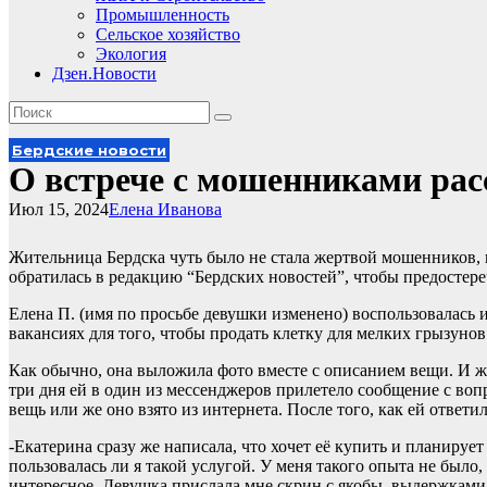
Промышленность
Сельское хозяйство
Экология
Дзен.Новости
Бердские новости
О встрече с мошенниками рас
Июл 15, 2024
Елена Иванова
Жительница Бердска чуть было не стала жертвой мошенников, 
обратилась в редакцию “Бердских новостей”, чтобы предостере
Елена П. (имя по просьбе девушки изменено) воспользовалась
вакансиях для того, чтобы продать клетку для мелких грызуно
Как обычно, она выложила фото вместе с описанием вещи. И жд
три дня ей в один из мессенджеров прилетело сообщение с воп
вещь или же оно взято из интернета. После того, как ей ответи
-Екатерина сразу же написала, что хочет её купить и планируе
пользовалась ли я такой услугой. У меня такого опыта не было, 
интересное. Девушка прислала мне скрин с якобы выдержками и