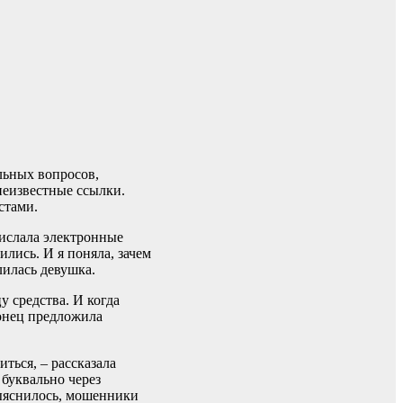
льных вопросов,
 неизвестные ссылки.
естами.
рислала электронные
лись. И я поняла, зачем
елилась девушка.
у средства. И когда
конец предложила
иться, – рассказала
 буквально через
выяснилось, мошенники