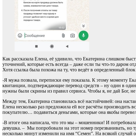
Как рассказала Елена, её удивило, что Екатерина слишком быс
уточнений, которые есть всегда – даже если ты что-то даром о
Хотя ссылка была похожа на ту, что ведёт в определенный бл
-Я мужа позвала, переписки ему показала. К этому моменту Ек
квитанции, подтверждающие перевод средств – ну один в один,
нужны были скрины из правил сервиса. Чтобы я, не дай Бог, не
Между тем, Екатерина становилась всё настойчивей: она наста
Елена несколько раз предложила ей все расчёты производить в
покупателю… подавиться деньгами, которые она якобы перевел
-В итоге она написала, что это мы – мошенники! И потребовала 
девушка. – Мы попробовали на этот номер перезванивать, но тр
несколько минут изменили на имя “Семен”. На всякий случай 