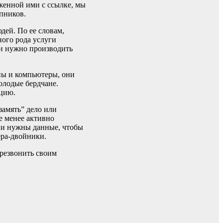
оженной ими с ссылке, мы
упников.
дей. По ее словам,
ого рода услуги
ми нужно производить
ны и компьютеры, они
олодые бердчане.
ицию.
замять” дело или
не менее активно
ы и нужны данные, чтобы
ера-двойники.
ерезвонить своим