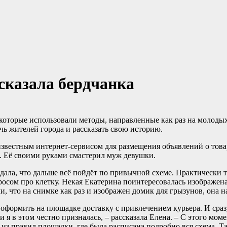
сказала бердчанка
которые использовали методы, направленные как раз на молоды
чь жителей города и рассказать свою историю.
 известным интернет-сервисом для размещения объявлений о тов
в. Её своими руками смастерил муж девушки.
ала, что дальше всё пойдёт по привычной схеме. Практически т
росом про клетку. Некая Екатерина поинтересовалась изображена
ли, что на снимке как раз и изображен домик для грызунов, она 
т оформить на площадке доставку с привлечением курьера. И сраз
и я в этом честно призналась, – рассказала Елена. – С этого моме
з правил площадки, где была расписана подробно вся схема. Та