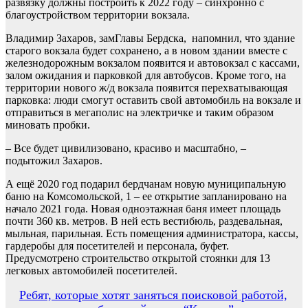
развязку должны построить к 2022 году – синхронно с
благоустройством территории вокзала.
Владимир Захаров, замГлавы Бердска, напомнил, что здание
старого вокзала будет сохранено, а в новом здании вместе с
железнодорожным вокзалом появится и автовокзал с кассами,
залом ожидания и парковкой для автобусов. Кроме того, на
территории нового ж/д вокзала появится перехватывающая
парковка: люди смогут оставить свой автомобиль на вокзале и
отправиться в мегаполис на электричке и таким образом
миновать пробки.
– Все будет цивилизовано, красиво и масштабно, –
подытожил Захаров.
А ещё 2020 год подарил бердчанам новую муниципальную
баню на Комсомольской, 1 – ее открытие запланировано на
начало 2021 года. Новая одноэтажная баня имеет площадь
почти 360 кв. метров. В ней есть вестибюль, раздевальная,
мыльная, парильная. Есть помещения администратора, кассы,
гардеробы для посетителей и персонала, буфет.
Предусмотрено строительство открытой стоянки для 13
легковых автомобилей посетителей.
Навигация
Ребят, которые хотят заняться поисковой работой,