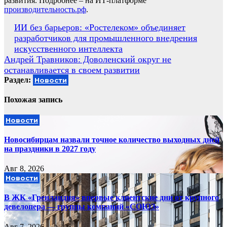
развития. Подробнее – на ИТ-платформе
производительность.рф
.
Навигация
ИИ без барьеров: «Ростелеком» объединяет
разработчиков для промышленного внедрения
по
искусственного интеллекта
записям
Андрей Травников: Доволенский округ не
останавливается в своем развитии
Раздел:
Новости
Похожая запись
Новости
Новосибирцам назвали точное количество выходных дней
на праздники в 2027 году
Авг 8, 2026
Новости
В ЖК «Гренландия» впервые клиентские дни от крупного
девелопера — группы компаний «СОЮЗ»
Авг 7, 2026