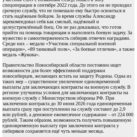
спецоперации в сентябре 2022 года. До этого он не проходил
срочную службу, что не помешало ему быстро освоиться и
стать надёжным бойцом. За время службы Александр
зарекомендовал себя как смелый, надёжный и
целеустремлённый боец. Он не раз доказывал, что готов
прийти на помощь товарищам и выполнить боевую задачу. За
мужество и самоотверженность сибиряк отмечен наградами.
Среди них – медали «Участник специальной военной
операции», «89 танковый полк», «За боевые отличия», а также
медаль «Жукова».
Правительство Новосибирской области постоянно ищет
возможности для более эффективной поддержки
новосибирцев, желающих встать на защиту Родины. Одна из
таких мер – существенное увеличение единовременной
выплаты для заключающих контракты на военную службу. В
регионе улучшены условия для заключающих контракты на
военную службу с Министерством обороны РФ. При
заключении контракта до 30 июня 2026 года единовременная
выплата сразу при поступлении на службу составит до 2,9
млн рублей, а денежное ежемесячное содержание – от 224 000
рублей. Таким образом, возможность получить повышенную
единовременную выплату при заключении контракта у
сибиряков сохраняется ещё чуть меньше месяца.