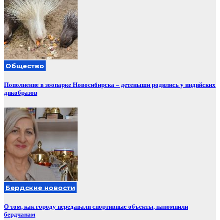
Общество
Пополнение в зоопарке Новосибирска – детеныши родились у индийских
дикобразов
Бердские новости
О том, как городу передавали спортивные объекты, напомнили
бердчанам