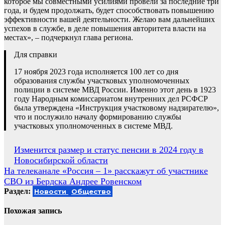
которое мы совместными усилиями провели за последние три
года, и будем продолжать, будет способствовать повышению
эффективности вашей деятельности. Желаю вам дальнейших
успехов в службе, в деле повышения авторитета власти на
местах», – подчеркнул глава региона.
Для справки
17 ноября 2023 года исполняется 100 лет со дня
образования службы участковых уполномоченных
полиции в системе МВД России. Именно этот день в 1923
году Народным комиссариатом внутренних дел РСФСР
была утверждена «Инструкция участковому надзирателю»,
что и послужило началу формированию службы
участковых уполномоченных в системе МВД.
Навигация
Изменится размер и статус пенсии в 2024 году в
Новосибирской области
по
На телеканале «Россия – 1» расскажут об участнике
записям
СВО из Бердска Андрее Ровенском
Раздел:
Новости
Общество
Похожая запись