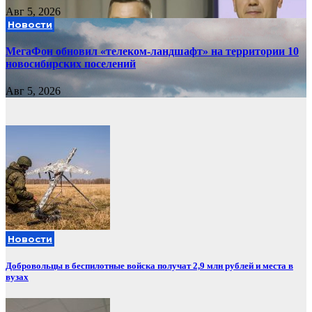
Авг 5, 2026
Новости
МегаФон обновил «телеком-ландшафт» на территории 10
новосибирских поселений
Авг 5, 2026
Новости
Добровольцы в беспилотные войска получат 2,9 млн рублей и места в
вузах