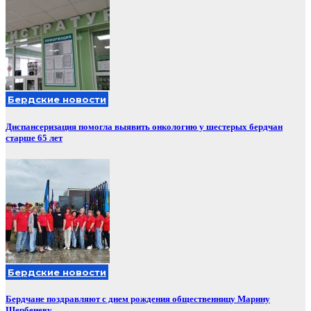
Бердские новости
Диспансеризация помогла выявить онкологию у шестерых бердчан
старше 65 лет
Бердские новости
Бердчане поздравляют с днем рождения общественницу Марину
Щербеневу