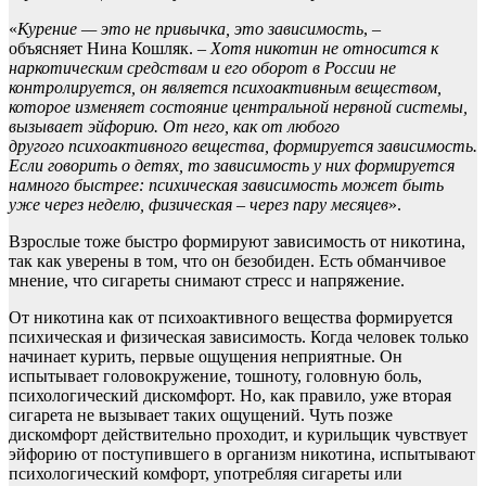
«
Курение — это не привычка, это зависи
мость
, –
объясняет Нина Кошляк. –
Х
отя никотин не относится к
наркотическим средствам и его оборот в России не
контролируется, он является
психоактивным
веществом,
которое изменяет состояние центральной нервной системы,
вызывает эйфорию. От него, как от любо
го
другого
психоактивного
вещества, формируется зависимость.
Если говорить о детях, то зависимость у них
формируется
намного
быстрее: психическая зависимость может быть
уже через неделю, физическая – через пару месяцев
».
Взрослые тоже быстро формируют зависимость от никотина,
так как уверены в том, что он безобиден. Есть обманчивое
мнение, что сигареты снимают стресс и напряжение.
От никотина как от психоактивного вещества формируется
психическая и физическая зависимость. Когда человек только
начинает курить, первые ощущения неприятные. Он
испытывает головокружение, тошноту, головную боль,
психологический дискомфорт. Но, как правило, уже вторая
сигарета не вызывает таких ощущений. Чуть позже
дискомфорт действительно проходит, и курильщик чувствует
эйфорию от поступившего в организм никотина, испытывают
психологический комфорт, употребляя сигареты или