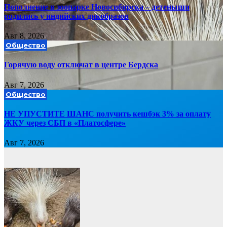
Пополнение в зоопарке Новосибирска – детеныши
родились у индийских дикобразов
Авг 8, 2026
Общество
Горячую воду отключат в центре Бердска
Авг 7, 2026
Общество
НЕ УПУСТИТЕ ШАНС получить кешбэк 3% за оплату
ЖКУ через СБП в «Платосфере»
Авг 7, 2026