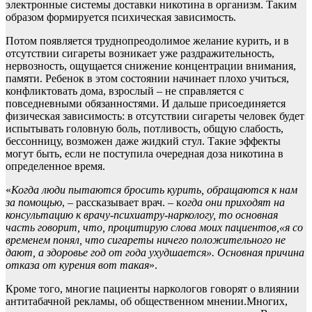
электронные системы доставки никотина в организм. Таким
образом формируется психическая зависимость.
Потом появляется труднопреодолимое желание курить, и в
отсутствии сигареты возникает уже раздражительность,
нервозность, ощущается снижение концентрации внимания,
памяти. Ребенок в этом состоянии начинает плохо учиться,
конфликтовать дома, взрослый – не справляется с
повседневными обязанностями. И дальше присоединяется
физическая зависимость: в отсутствии сигареты человек будет
испытывать головную боль, потливость, общую слабость,
бессонницу, возможен даже жидкий стул. Такие эффекты
могут быть, если не поступила очередная доза никотина в
определенное время.
«
Когда
люди пытаются
бросить курить, обращаются к нам
за помощью
, – рассказывает врач. – к
огда они приходят на
консультацию к врачу-психиатру-наркологу, то основная
часть говорит, что, процитирую слова моих пациентов
,«
я со
временем понял, что сигареты нич
его положительного не
дают, а здоровье год от года ухудшается». Основная причина
отказа от курения вот такая
».
Кроме того, многие пациенты наркологов говорят о влиянии
антитабачной рекламы, об общественном мнении.Многих,