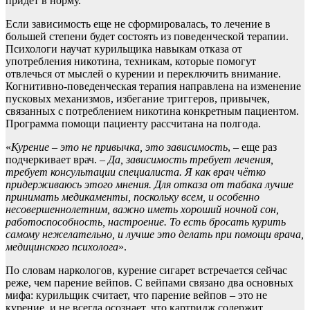
придет в норму.
Если зависимость еще не сформировалась, то лечение в
большей степени будет состоять из поведенческой терапии.
Психологи научат курильщика навыкам отказа от
употребления никотина, техникам, которые помогут
отвлечься от мыслей о курении и переключить внимание.
Когнитивно-поведенческая терапия направлена на изменение
пусковых механизмов, избегание триггеров, привычек,
связанных с потреблением никотина конкретным пациентом.
Программа помощи пациенту рассчитана на полгода.
«
Курение – это не привычка, это зависимость
, – еще раз
подчеркивает врач. –
Д
а, зависимость требует лечения,
требует консул
ьтации специалиста. Я как врач чётко
придерживаюсь этого мнения. Для отказа от табака лучше
принимать медикаменты, поскольку всем, и особенно
несовершеннолетним, важно иметь хороший ночной сон,
работоспособность, настроение. То есть
бросать курить
самому н
ежелательно, и лучше это делать при помощи врача,
медицинского психолога
».
По словам наркологов, курение сигарет встречается сейчас
реже, чем парение вейпов. С вейпами связано два основных
мифа: курильщик считает, что парение вейпов – это не
курение, и не всегда осознает, что картридж содержит