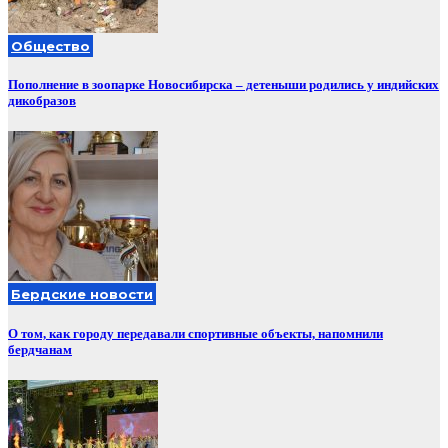
Общество
Пополнение в зоопарке Новосибирска – детеныши родились у индийских
дикобразов
Бердские новости
О том, как городу передавали спортивные объекты, напомнили
бердчанам