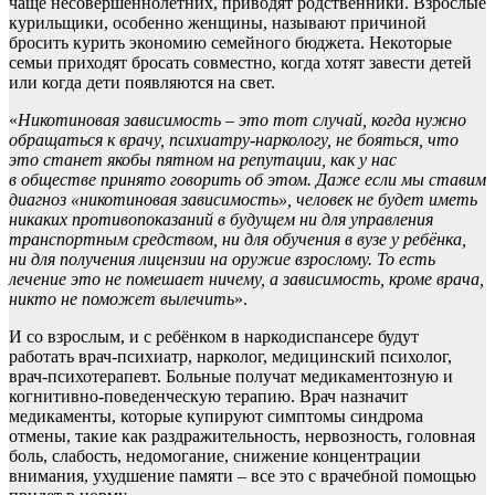
чаще несовершеннолетних, приводят родственники. Взрослые
курильщики, особенно женщины, называют причиной
бросить курить экономию семейного бюджета. Некоторые
семьи приходят бросать совместно, когда хотят завести детей
или когда дети появляются на свет.
«
Никотиновая зависимость –
это тот случай, когда нужно
обращаться к врачу, психиатру-наркологу, не бояться, что
это станет якобы пятном на репутации, как у нас
в
обществе принято
говорить об этом. Даже если мы ставим
диагноз «никотиновая зависимость», человек не будет иметь
никаких
противопоказаний в
будущем ни
для управления
транспортным средством, ни для обучения в вузе у ребёнка,
ни для получения лицензии на оружие взрослому. То есть
лечение это не помешает ничему, а зависимость, кроме врача,
никто не поможет вылечить
».
И со взрослым, и с ребёнком в наркодиспансере будут
работать врач-психиатр, нарколог, медицинский психолог,
врач-психотерапевт. Больные получат медикаментозную и
когнитивно-поведенческую терапию. Врач назначит
медикаменты, которые купируют симптомы синдрома
отмены, такие как раздражительность, нервозность, головная
боль, слабость, недомогание, снижение концентрации
внимания, ухудшение памяти – все это с врачебной помощью