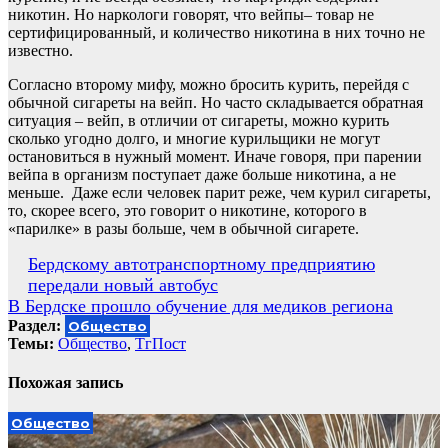
никотин. Но наркологи говорят, что вейпы– товар не
сертифицированный, и количество никотина в них точно не
известно.
Согласно второму мифу, можно бросить курить, перейдя с
обычной сигареты на вейп. Но часто складывается обратная
ситуация – вейп, в отличии от сигареты, можно курить
сколько угодно долго, и многие курильщики не могут
остановиться в нужный момент. Иначе говоря, при парении
вейпа в организм поступает даже больше никотина, а не
меньше. Даже если человек парит реже, чем курил сигареты,
то, скорее всего, это говорит о никотине, которого в
«парилке» в разы больше, чем в обычной сигарете.
Навигация
Бердскому автотранспортному предприятию
передали новый автобус
по
В Бердске прошло обучение для медиков региона
записям
Раздел:
Общество
Темы:
Общество
,
ТгПост
Похожая запись
Общество