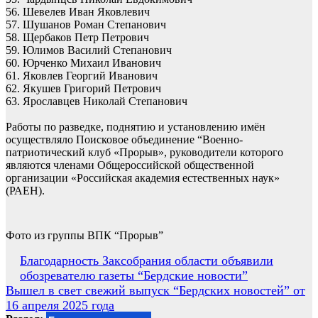
56. Шевелев Иван Яковлевич
57. Шушанов Роман Степанович
58. Щербаков Петр Петрович
59. Юлимов Василий Степанович
60. Юрченко Михаил Иванович
61. Яковлев Георгий Иванович
62. Якушев Григорий Петрович
63. Ярославцев Николай Степанович
Работы по разведке, поднятию и установлению имён
осуществляло Поисковое объединение “Военно-
патриотический клуб «Прорыв», руководители которого
являются членами Общероссийской общественной
организации «Российская академия естественных наук»
(РАЕН).
Фото из группы ВПК “Прорыв”
Навигация
Благодарность Заксобрания области объявили
обозревателю газеты “Бердские новости”
по
Вышел в свет свежий выпуск “Бердских новостей” от
записям
16 апреля 2025 года