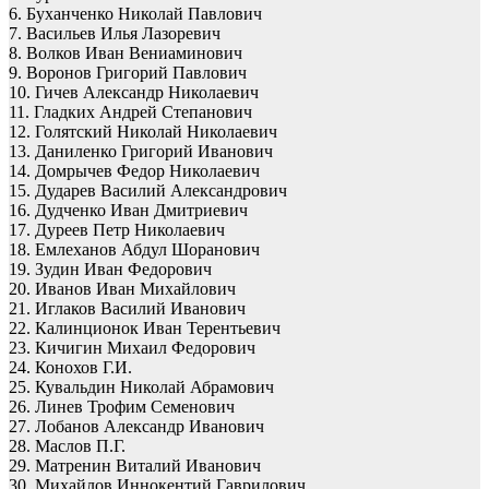
6. Буханченко Николай Павлович
7. Васильев Илья Лазоревич
8. Волков Иван Вениаминович
9. Воронов Григорий Павлович
10. Гичев Александр Николаевич
11. Гладких Андрей Степанович
12. Голятский Николай Николаевич
13. Даниленко Григорий Иванович
14. Домрычев Федор Николаевич
15. Дударев Василий Александрович
16. Дудченко Иван Дмитриевич
17. Дуреев Петр Николаевич
18. Емлеханов Абдул Шоранович
19. Зудин Иван Федорович
20. Иванов Иван Михайлович
21. Иглаков Василий Иванович
22. Калинционок Иван Терентьевич
23. Кичигин Михаил Федорович
24. Конохов Г.И.
25. Кувальдин Николай Абрамович
26. Линев Трофим Семенович
27. Лобанов Александр Иванович
28. Маслов П.Г.
29. Матренин Виталий Иванович
30. Михайлов Иннокентий Гаврилович