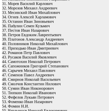
31. Морев Василий Карлович
32. Морозов Михаил Андреевич
33. Месивский Иван Михайлович
34. Огнев Алексей Харламович
35. Останин Иван Зиновьевич
36. Пабулин Семен Кузьмич
37. Пестов Иван Назарович
38. Петров Евдоким Лаврентьевич
39. Платонов Александр Андреевич
40. Половников Николай Михайлович
41. Приходько Иван Дмитриевич
42. Романов Петр Павлович
43. Русаков Василий Яковлевич
44. Самотохин Николай Петрович
45. Сапожников Григорий Степанович
46. Сарычев Михаил Павлович
47. Семенов Павел Андреевич
48. Смирнов Николай Васильевич
49. Смолчов Константин Нилович
50. Сумин Иван Никонорович
51. Тюпкин Николай Иванович
52. Фефелов Лукьян Петрович
53. Фоменко Иван Назарович
54. Фомин Н.И.
55. Чардынцсв Николай Евдокимович