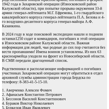
1942 года в Захаровской операции (Износковский район
Калужской области), при попытке прорыва окружения 33-й
армии генерал-лейтенанта М.Г. Ефремова, 1-го гвардейского
кавалерийского корпуса генерал-лейтенанта П.А. Белова и 4-
го воздушно-десантного корпуса генерал-майора А.Ф.
Казанкина.
В 2024 году в ходе поисковой экспедиции нашли и подняли
останки1250 содат и комнадиров, погибших в этой операции
в Износковском районе Калужской области. Важная
информация для людей, чьи родные до сих пор считаются без
вести пропавшими! Имена воинов установлены. Из них 63
красноармейца уходили на фронт из Новосибирской области.
В СМИ передали драгоценный список.
Родственники и располагающие информацией о погибших
участниках Захаровской операции могут обратиться в отдел
архивной службы администрации города Бердска по
телефону: 8-383-41-5-15-10.
1. Аверченко Алексеи Фомич
2. Афанасьев Константин Петрович
3. Бессонов Василий Константинович
4. Бураков Виктор Николаевич
5. Буркелов Иван Яковлевич