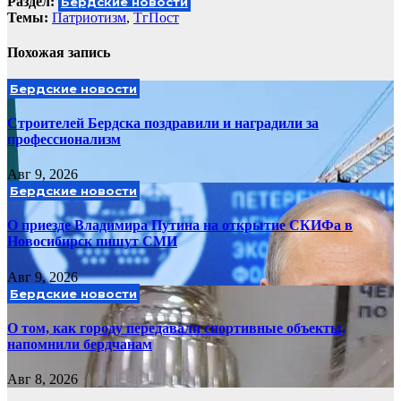
Раздел:
Бердские новости
Темы:
Патриотизм
,
ТгПост
Похожая запись
Бердские новости
Строителей Бердска поздравили и наградили за
профессионализм
Авг 9, 2026
Бердские новости
О приезде Владимира Путина на открытие СКИФа в
Новосибирск пишут СМИ
Авг 9, 2026
Бердские новости
О том, как городу передавали спортивные объекты,
напомнили бердчанам
Авг 8, 2026