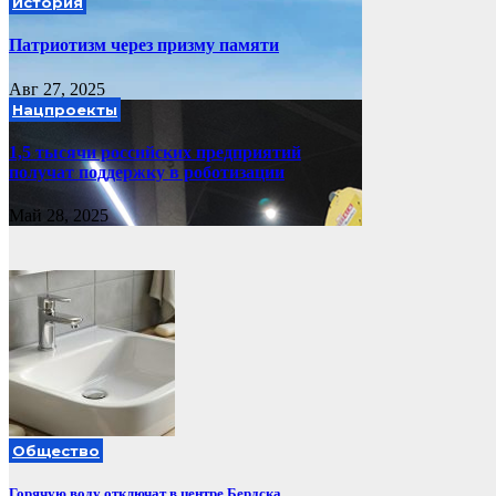
История
Патриотизм через призму памяти
Авг 27, 2025
Нацпроекты
1,5 тысячи российских предприятий
получат поддержку в роботизации
Май 28, 2025
Общество
Горячую воду отключат в центре Бердска