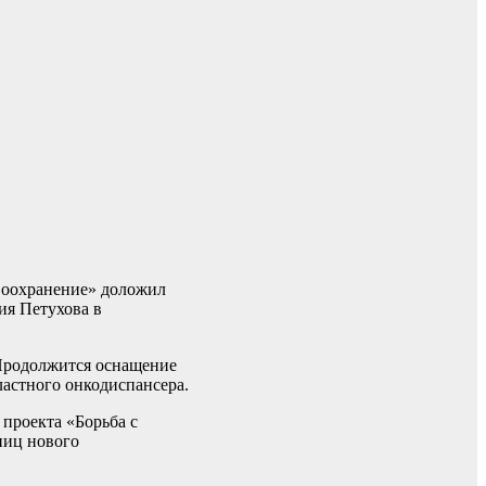
авоохранение» доложил
ия Петухова в
 Продолжится оснащение
ластного онкодиспансера.
проекта «Борьба с
ниц нового