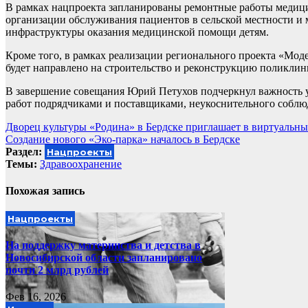
В рамках нацпроекта запланированы ремонтные работы медици
организации обслуживания пациентов в сельской местности и 
инфраструктуры оказания медицинской помощи детям.
Кроме того, в рамках реализации регионального проекта «Мод
будет направлено на строительство и реконструкцию поликлини
В завершение совещания Юрий Петухов подчеркнул важность у
работ подрядчиками и поставщиками, неукоснительного соблю
Навигация
Дворец культуры «Родина» в Бердске приглашает в виртуальны
Создание нового «Эко-парка» началось в Бердске
по
Раздел:
Нацпроекты
записям
Темы:
Здравоохранение
Похожая запись
Нацпроекты
На поддержку материнства и детства в
Новосибирской области запланировано
почти 2 млрд рублей
Фев 16, 2026