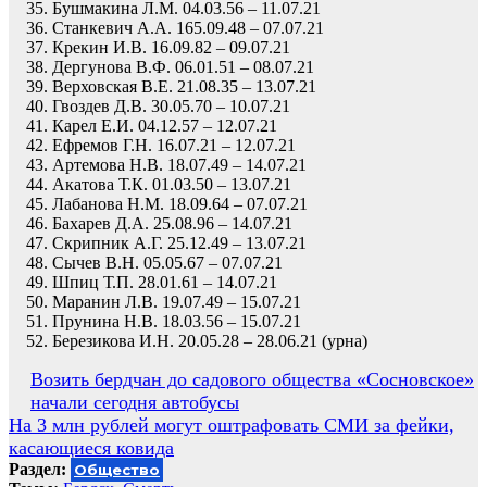
Бушмакина Л.М. 04.03.56 – 11.07.21
Станкевич А.А. 165.09.48 – 07.07.21
Крекин И.В. 16.09.82 – 09.07.21
Дергунова В.Ф. 06.01.51 – 08.07.21
Верховская В.Е. 21.08.35 – 13.07.21
Гвоздев Д.В. 30.05.70 – 10.07.21
Карел Е.И. 04.12.57 – 12.07.21
Ефремов Г.Н. 16.07.21 – 12.07.21
Артемова Н.В. 18.07.49 – 14.07.21
Акатова Т.К. 01.03.50 – 13.07.21
Лабанова Н.М. 18.09.64 – 07.07.21
Бахарев Д.А. 25.08.96 – 14.07.21
Скрипник А.Г. 25.12.49 – 13.07.21
Сычев В.Н. 05.05.67 – 07.07.21
Шпиц Т.П. 28.01.61 – 14.07.21
Маранин Л.В. 19.07.49 – 15.07.21
Прунина Н.В. 18.03.56 – 15.07.21
Березикова И.Н. 20.05.28 – 28.06.21 (урна)
Навигация
Возить бердчан до садового общества «Сосновское»
начали сегодня автобусы
по
На 3 млн рублей могут оштрафовать СМИ за фейки,
записям
касающиеся ковида
Раздел:
Общество