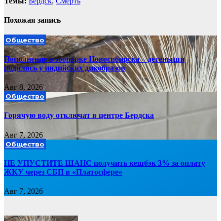
Темы:
Бердск
,
Смерть
Похожая запись
Общество
Пополнение в зоопарке Новосибирска – детеныши
родились у индийских дикобразов
Авг 8, 2026
Общество
Горячую воду отключат в центре Бердска
Авг 7, 2026
Общество
НЕ УПУСТИТЕ ШАНС получить кешбэк 3% за оплату
ЖКУ через СБП в «Платосфере»
Авг 7, 2026