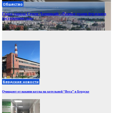
Общество
Глава города Семен Лапицкий: «Разные грани бердского
гостеприимства»
Июл 31, 2026
Бердские новости
Очищают от накипи котлы на котельной “Вега” в Бердске