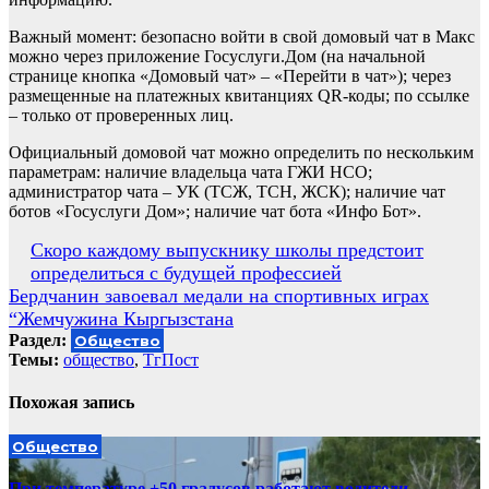
Важный момент: безопасно войти в свой домовый чат в Макс
можно через приложение Госуслуги.Дом (на начальной
странице кнопка «Домовый чат» – «Перейти в чат»); через
размещенные на платежных квитанциях QR-коды; по ссылке
– только от проверенных лиц.
Официальный домовой чат можно определить по нескольким
параметрам: наличие владельца чата ГЖИ НСО;
администратор чата – УК (ТСЖ, ТСН, ЖСК); наличие чат
ботов «Госуслуги Дом»; наличие чат бота «Инфо Бот».
Навигация
Скоро каждому выпускнику школы предстоит
определиться с будущей профессией
по
Бердчанин завоевал медали на спортивных играх
записям
“Жемчужина Кыргызстана
Раздел:
Общество
Темы:
общество
,
ТгПост
Похожая запись
Общество
При температуре +50 градусов работают водители