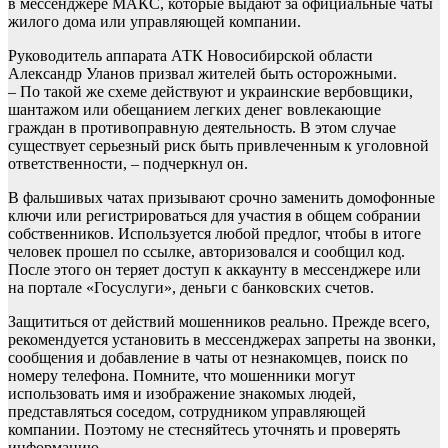
в мессенджере MАКС, которые выдают за официальные чаты
жилого дома или управляющей компании.
Руководитель аппарата АТК Новосибирской области
Александр Уланов призвал жителей быть осторожными.
– По такой же схеме действуют и украинские вербовщики,
шантажом или обещанием легких денег вовлекающие
граждан в противоправную деятельность. В этом случае
существует серьезный риск быть привлеченным к уголовной
ответственности, – подчеркнул он.
В фальшивых чатах призывают срочно заменить домофонные
ключи или регистрироваться для участия в общем собрании
собственников. Используется любой предлог, чтобы в итоге
человек прошел по ссылке, авторизовался и сообщил код.
После этого он теряет доступ к аккаунту в мессенджере или
на портале «Госуслуги», деньги с банковских счетов.
Защититься от действий мошенников реально. Прежде всего,
рекомендуется установить в мессенджерах запреты на звонки,
сообщения и добавление в чаты от незнакомцев, поиск по
номеру телефона. Помните, что мошенники могут
использовать имя и изображение знакомых людей,
представляться соседом, сотрудником управляющей
компании. Поэтому не стесняйтесь уточнять и проверять
информацию.