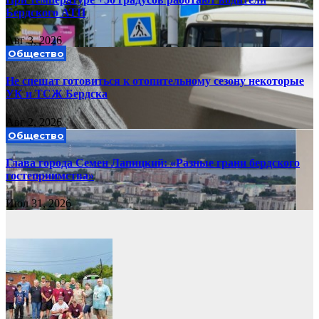
Бердского АТП
Авг 3, 2026
Общество
Не спешат готовиться к отопительному сезону некоторые
УК и ТСЖ Бердска
Авг 2, 2026
Общество
Глава города Семен Лапицкий: «Разные грани бердского
гостеприимства»
Июл 31, 2026