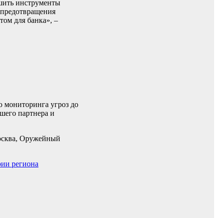
чшить инструменты
я предотвращения
ом для банка», –
о мониторинга угроз до
шего партнера и
сква, Оружейный
рии региона