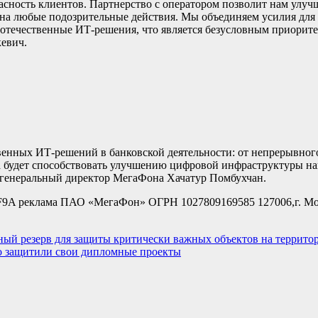
пасность клиентов. Партнерство с оператором позволит нам улу
ь на любые подозрительные действия. Мы объединяем усилия дл
 отечественные ИТ-решения, что является безусловным приоритет
евич.
венных ИТ-решений в банковской деятельности: от непрерывног
а будет способствовать улучшению цифровой инфраструктуры на
генеральный директор МегаФона Хачатур Помбухчан.
 реклама ПАО «МегаФон» ОГРН 1027809169585 127006,г. Мо
ый резерв для защиты критически важных объектов на террито
 защитили свои дипломные проекты