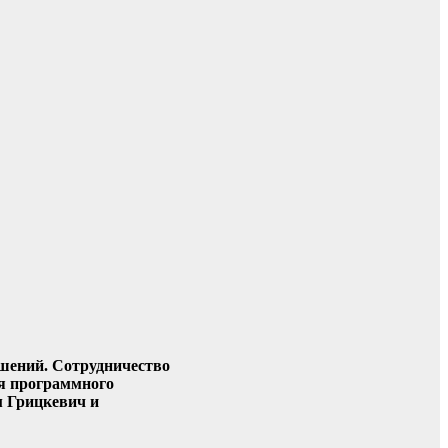
шений. Сотрудничество
ия программного
м Грицкевич и