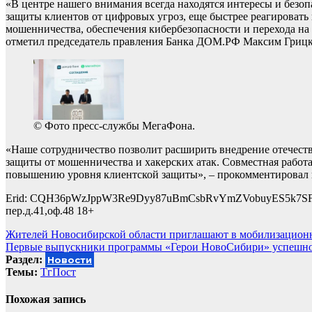
«В центре нашего внимания всегда находятся интересы и безо
защиты клиентов от цифровых угроз, еще быстрее реагироват
мошенничества, обеспечения кибербезопасности и перехода на
отметил председатель правления Банка ДОМ.РФ Максим Грицк
© Фото пресс-службы МегаФона.
«Наше сотрудничество позволит расширить внедрение отечест
защиты от мошенничества и хакерских атак. Совместная работ
повышению уровня клиентской защиты», – прокомментировал 
Erid: CQH36pWzJppW3Re9Dyy87uBmCsbRvYmZVobuyES5k7SF9A
пер.д.41,оф.48 18+
Навигация
Жителей Новосибирской области приглашают в мобилизационн
Первые выпускники программы «Герои НовоСибири» успешно
по
Раздел:
Новости
записям
Темы:
ТгПост
Похожая запись