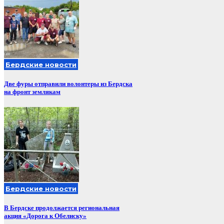
Бердские новости
Две фуры отправили волонтеры из Бердска
на фронт землякам
Бердские новости
В Бердске продолжается региональная
акция «Дорога к Обелиску»