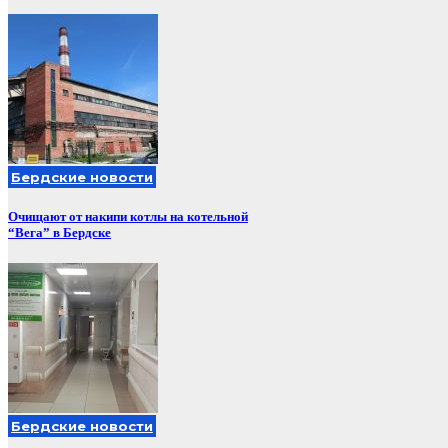
Бердские новости
Очищают от накипи котлы на котельной
“Вега” в Бердске
Бердские новости