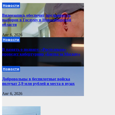
Новости
Видеозапись обеспечит прозрачность
выборов в Госдуму в Новосибирской
области
Авг 6, 2026
Новости
В память о подвиге: «Ростелеком»
проведет кибертурнир «Битва за Москву»
Авг 6, 2026
Новости
Добровольцы в беспилотные войска
получат 2,9 млн рублей и места в вузах
Авг 6, 2026