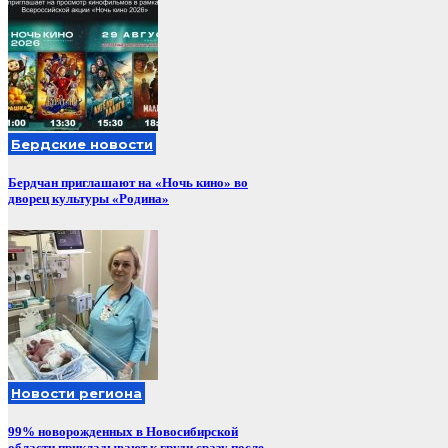
Бердские новости
Бердчан приглашают на «Ночь кино» во
дворец культуры «Родина»
Новости региона
99% новорожденных в Новосибирской
области прикладывают к груди сразу после