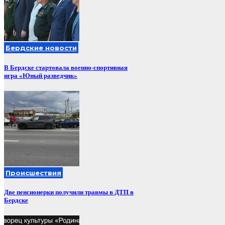
Бердские новости
В Бердске стартовала военно-спортивная
игра «Юный разведчик»
Происшествия
Две пенсионерки получили травмы в ДТП в
Бердске