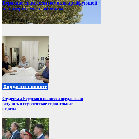
Бердские спасатели помогли дрейфующей
на катере семье с ребенком
Авг 6, 2026
Бердские новости
Студентам Бердского политеха предложили
вступить в студенческие строительные
отряды