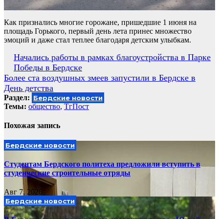
Как признались многие горожане, пришедшие 1 июня на
площадь Горького, первый день лета принес множество
эмоций и даже стал теплее благодаря детским улыбкам.
Навигация
Начались работы в рамках благоустройства в Парке
Победы в Бердске
по
Более ста воздушных змеев запустили в Бердске в
записям
День детства
Раздел:
Бердские новости
Темы:
общество
,
ТгПост
Похожая запись
Бердские новости
Студентам Бердского политеха предложили вступить в
студенческие строительные отряды
Авг 7, 2026
Бердские новости