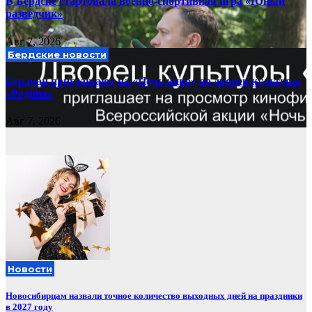
В Бердске стартовала военно-спортивная игра «Юный
разведчик»
Авг 7, 2026
Бердские новости
Бердчан приглашают на «Ночь кино» во дворец культуры
«Родина»
Авг 7, 2026
Новости
Новосибирцам назвали точное количество выходных дней на праздники
в 2027 году