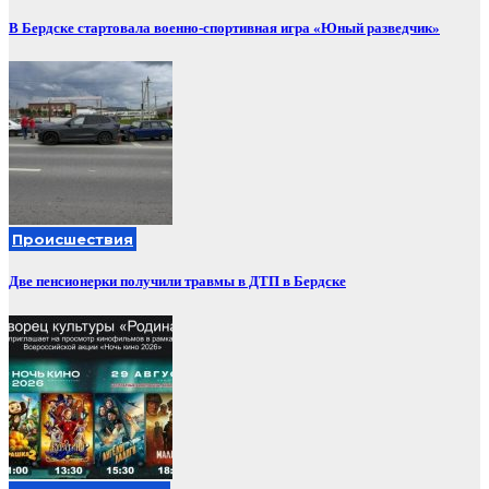
В Бердске стартовала военно-спортивная игра «Юный разведчик»
Происшествия
Две пенсионерки получили травмы в ДТП в Бердске