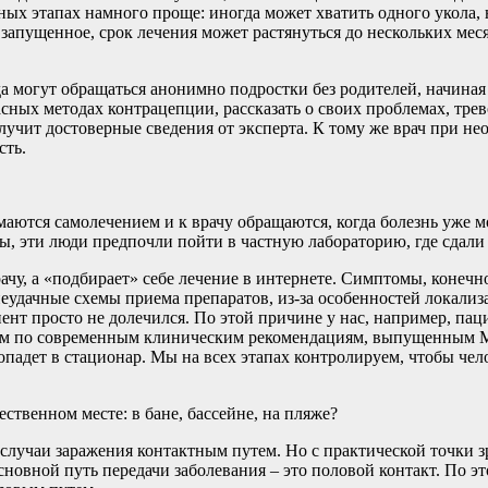
ьных этапах намного проще: иногда может хватить одного укола
е запущенное, срок лечения может растянуться до нескольких мес
а могут обращаться анонимно подростки без родителей, начиная 
асных методах контрацепции, рассказать о своих проблемах, трев
лучит достоверные сведения от эксперта. К тому же врач при не
сть.
имаются самолечением и к врачу обращаются, когда болезнь уже 
ы, эти люди предпочли пойти в частную лабораторию, где сдали
рачу, а «подбирает» себе лечение в интернете. Симптомы, конечн
еудачные схемы приема препаратов, из-за особенностей локализ
циент просто не долечился. По этой причине у нас, например, па
яем по современным клиническим рекомендациям, выпущенным 
падет в стационар. Мы на всех этапах контролируем, чтобы чел
ственном месте: в бане, бассейне, на пляже?
случаи заражения контактным путем. Но с практической точки з
сновной путь передачи заболевания – это половой контакт. По э