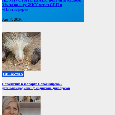
НЕ УПУСТИТЕ ШАНС получить кешбэк
3% за оплату ЖКУ через СБП в
«Платосфере»
Авг 7, 2026
Общество
Пополнение в зоопарке Новосибирска –
детеныши родились у индийских дикобразов