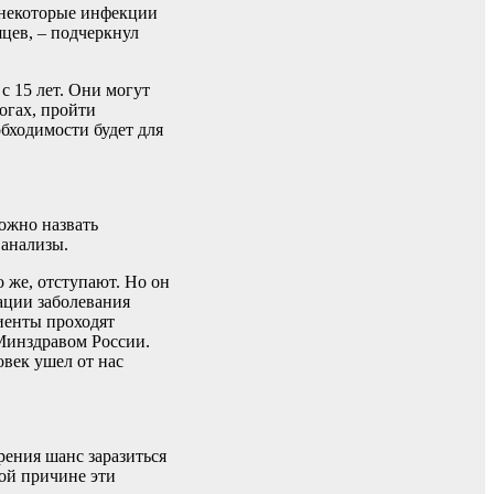
, некоторые инфекции
яцев, – подчеркнул
с 15 лет. Они могут
огах, пройти
обходимости будет для
можно назвать
 анализы.
о же, отступают. Но он
ации заболевания
циенты проходят
Минздравом России.
овек ушел от нас
рения шанс заразиться
той причине эти