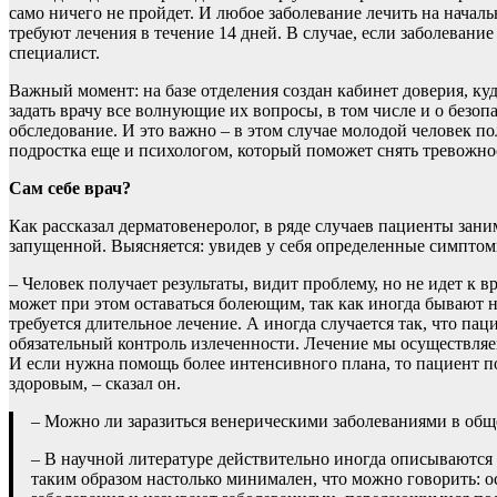
само ничего не пройдет. И любое заболевание лечить на начал
требуют лечения в течение 14 дней. В случае, если заболевани
специалист.
Важный момент: на базе отделения создан кабинет доверия, куд
задать врачу все волнующие их вопросы, в том числе и о безоп
обследование. И это важно – в этом случае молодой человек по
подростка еще и психологом, который поможет снять тревожно
Сам себе врач?
Как рассказал дерматовенеролог, в ряде случаев пациенты зан
запущенной. Выясняется: увидев у себя определенные симптом
– Человек получает результаты, видит проблему, но не идет к в
может при этом оставаться болеющим, так как иногда бывают н
требуется длительное лечение. А иногда случается так, что па
обязательный контроль излеченности. Лечение мы осуществл
И если нужна помощь более интенсивного плана, то пациент по
здоровым, – сказал он.
– Можно ли заразиться венерическими заболеваниями в обще
– В научной литературе действительно иногда описываются 
таким образом настолько минимален, что можно говорить: о