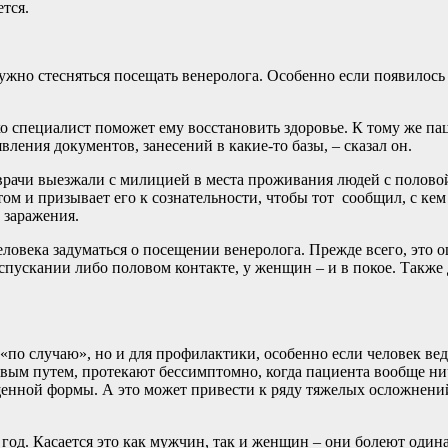
тся.
ужно стесняться посещать венеролога. Особенно если появилось
ко специалист поможет ему восстановить здоровье. К тому же па
ения документов, занесений в какие-то базы, – сказал он.
 врачи выезжали с милицией в места проживания людей с полов
том и призывает его к сознательности, чтобы тот сообщил, с кем
 заражения.
еловека задуматься о посещении венеролога. Прежде всего, это
испускании либо половом контакте, у женщин – и в покое. Такж
 «по случаю», но и для профилактики, особенно если человек в
овым путем, протекают бессимптомно, когда пациента вообще ни
ущенной формы. А это может привести к ряду тяжелых осложнений
 год. Касается это как мужчин, так и женщин – они болеют один