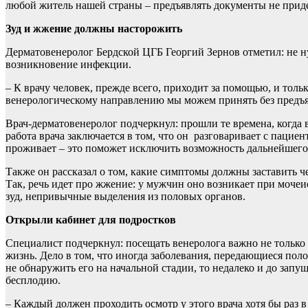
любой житель нашей страны – предъявлять документы не приде
Зуд и жжение должны насторожить
Дерматовенеролог Бердской ЦГБ Георгий Зернов отметил: не н
возникновение инфекции.
– К врачу человек, прежде всего, приходит за помощью, и толь
венерологическому направлению мы можем принять без предъявл
Врач-дерматовенеролог подчеркнул: прошли те времена, когда
работа врача заключается в том, что он разговаривает с пациен
проживает – это поможет исключить возможность дальнейшего
Также он рассказал о том, какие симптомы должны заставить ч
Так, речь идет про жжение: у мужчин оно возникает при моче
зуд, непривычные выделения из половых органов.
Открыли кабинет для подростков
Специалист подчеркнул: посещать венеролога важно не только
жизнь. Дело в том, что иногда заболевания, передающиеся пол
не обнаружить его на начальной стадии, то недалеко и до зап
бесплодию.
– Каждый должен проходить осмотр у этого врача хотя бы раз в