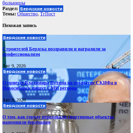
больницы
Раздел:
Бердские новости
Темы:
Общество
,
ТгПост
Похожая запись
Бердские новости
Строителей Бердска поздравили и наградили за
профессионализм
Авг 9, 2026
Бердские новости
О приезде Владимира Путина на открытие СКИФа в
Новосибирск пишут СМИ региона
Авг 9, 2026
Бердские новости
О том, как городу передавали спортивные объекты,
напомнили бердчанам