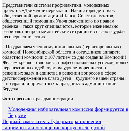
Представители системы профилактики, молодежных
проектов «Движение первых» и «Навигаторы детства»,
общественной организации «Шанс», Совета депутатов,
общественный помощник Уполномоченного по правам
ребенка – таков круг специалистов, которые еженедельно
разбирают непростые житейские ситуации и спасают судьбы
несовершеннолетних.
– Поздравляем членов муниципальных (территориальных)
комиссий Новосибирской области и сотрудников аппарата
областной комиссии с 107-летием со дня создания Комиссий!
Желаем крепкого здоровья, профессиональных успехов, новых
перспективных идей, чувства удовлетворенности от
решенных задач и единства в решении вопросов в сфере
детствосбережения на благо детей – будущего нашей страны!
– поздравили причастных к празднику в администрации
Бердска.
Фото пресс-центра администрации
Навигация
Молодежная избирательная комиссия формируется в
Бердске
по
Первый заместитель Губернатора проверил
записям
капремонты и оснащение корпусов Бердской