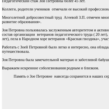
Педагогический стаж Зои Петровны более 45 лет.
Коллеги, родители учеников отмечали ее высокий профессиона
Многолетний добросовестный труд Агеевой З.П. отмечен мног
развитие образования».
Зоя Петровна пользовалась заслуженным авторитетом и активн
состав организации ветеранов педагогического труда ( 20 лет)
лет), пела в Народном хоре ветеранов «Красная гвоздика», учас
Работать с Зоей Петровной было легко и интересно, она обла
путешествовала.
Зоя Петровна была замечательной матерью и заботливой бабуш
Выражаем искренние соболезнования родным и близким.
Память о Зое Петровне навсегда сохранится в наших сер