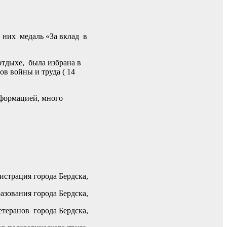
 них медаль «За вклад в
отдыхе, была избрана в
ов войны и труда ( 14
нформацией, много
страция города Бердска,
азования города Бердска,
етеранов города Бердска,