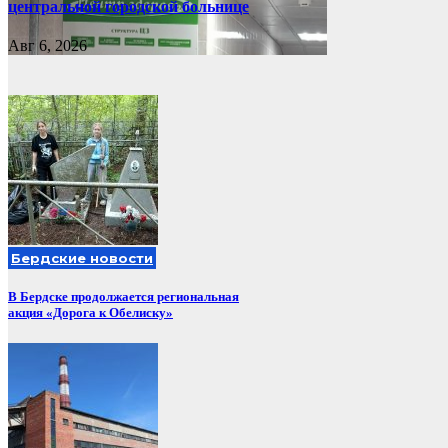
центральной городской больнице
Авг 6, 2026
Бердские новости
В Бердске продолжается региональная
акция «Дорога к Обелиску»