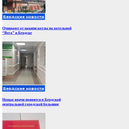
Бердские новости
Очищают от накипи котлы на котельной
“Вега” в Бердске
Бердские новости
Новые врачи появятся в Бердской
центральной городской больнице