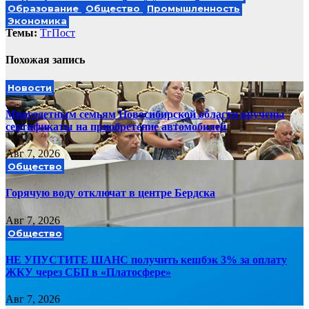
Образование
Общество
Промышленность
Экономика
Темы:
ТгПост
Похожая запись
Новости
Многодетным семьям Новосибирской области вручены
сертификаты на приобретение автомобилей
Авг 7, 2026
Общество
Горячую воду отключат в центре Бердска
Авг 7, 2026
Общество
НЕ УПУСТИТЕ ШАНС получить кешбэк 3% за оплату
ЖКУ через СБП в «Платосфере»
Авг 7, 2026