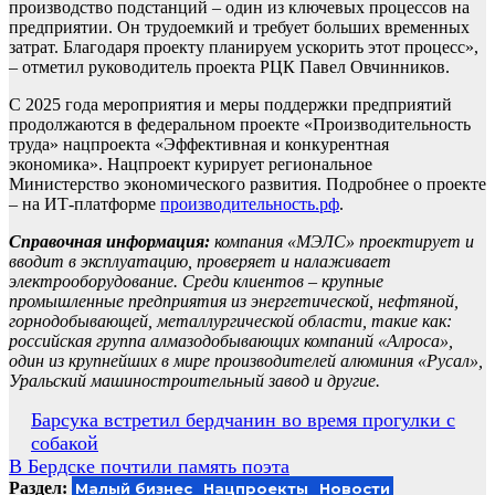
производство подстанций – один из ключевых процессов на
предприятии. Он трудоемкий и требует больших временных
затрат. Благодаря проекту планируем ускорить этот процесс»,
– отметил руководитель проекта РЦК Павел Овчинников.
С 2025 года мероприятия и меры поддержки предприятий
продолжаются в федеральном проекте «Производительность
труда» нацпроекта «Эффективная и конкурентная
экономика». Нацпроект курирует региональное
Министерство экономического развития. Подробнее о проекте
– на ИТ-платформе
производительность.рф
.
Справочная информация:
компания «МЭЛС» проектирует и
вводит в эксплуатацию, проверяет и налаживает
электрооборудование. Среди клиентов – крупные
промышленные предприятия из энергетической, нефтяной,
горнодобывающей, металлургической области, такие как:
российская группа алмазодобывающих компаний «Алроса»,
один из крупнейших в мире производителей алюминия «Русал»,
Уральский машиностроительный завод и другие.
Навигация
Барсука встретил бердчанин во время прогулки с
собакой
по
В Бердске почтили память поэта
записям
Раздел:
Малый бизнес
Нацпроекты
Новости