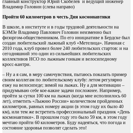
главный конструктор Юрий Скобелев и ведущий инженер
Владимир Головин (слева направо)
Пройти 60 километров в честь Дня космонавтики
В школе, в институте и в годы трудовой деятельности на
БЭМЗе Владимир Павлович Головин неизменно был
физоргом-общественником. По его инициативе в Бердске был
создан любительский лыжный клуб «Метелица». Начиная с
2010 года, клуб провел более 240 любительских стартов: и на
сегодняшний это один из сильнейших любительских
коллективов НСО по лыжным гонкам и велосипедному
кросс-кантри.
– Ну а я сам, в меру самочувствия, пытаюсь показать пример
своим коллегам по любительскому клубу: летом регулярно
езжу на велосипеде; зимой на лыжах. Ну а для мотивации –
придумываю себе кое-какие задачи посложнее. Например,
пройти за сутки 100 км на лыжах (когда мне исполнилось 60
лет), отметить «Лыжню России» количеством пройденных
километров, равных номеру акции (в этом году их было 40
км), или тем же встретить профессиональный праздник «День
космонавтики». В прошлом году это было 59 км, в этом году
мечтаю пройти 60 километров. Буду надеяться, что погода и
состояние здоровья позволят сделать это!