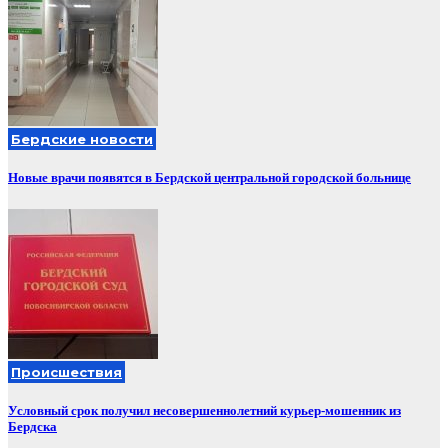
Бердские новости
Новые врачи появятся в Бердской центральной городской больнице
Происшествия
Условный срок получил несовершеннолетний курьер-мошенник из
Бердска