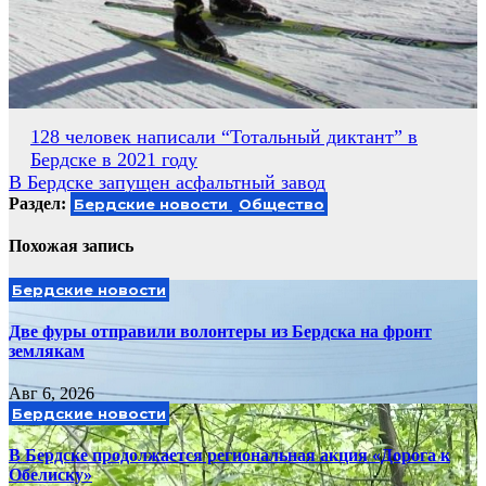
Навигация
128 человек написали “Тотальный диктант” в
Бердске в 2021 году
по
В Бердске запущен асфальтный завод
записям
Раздел:
Бердские новости
Общество
Похожая запись
Бердские новости
Две фуры отправили волонтеры из Бердска на фронт
землякам
Авг 6, 2026
Бердские новости
В Бердске продолжается региональная акция «Дорога к
Обелиску»