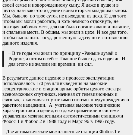
своей семье и новорожденному сыну. Я даже в душе и в
шутку называю это изделие своим вторым младшим сыном.
Мы, бывало, по трое суток не выходили из цеха. И для того
чтобы мы могли работать, и хоть немного отдохнуть, не
покидая рабочих мест, для нас было организовано и питание,
и спальные места. В общем, мы жили в цехе. И все для того,
чтобы выполнить государственную задачу по изготовлению
данного изделия.
– В те годы мы жили по принципу «Раньше думай о
Родине, а потом о себе». Главное было: сдать изделие. И
для этого не жалели ни времени, ни сил.
В результате данное изделие в процессе эксплуатации
использовалось 170 раз для выведения на высокие
геоцентрические и стационарные орбиты целого спектра
всевозможных спутников, начиная от телевизионных и
связных, заканчивая спутниками системы предупреждения о
ракетном нападении. А, учитывая высокие технические
характеристики изделия, его даже применили в системе
управления межпланетными автоматическими станциями
Фобос-1 и Фобос-2 в 1988 году и Марс-96 в 1996 году.
– Две автоматические межпланетные станции Фобос-1 и