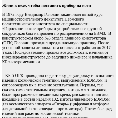
Жили в цехе, чтобы поставить прибор на ноги
В 1972 году Владимир Головин заканчивал пятый курс
машиностроительного факультета Пермского
политехнического института по специальности
«Гироскопические приборы и устройства» и с группой
сокурсников был направлен по распределению на БЭМЗ. В
конструкторском бюро №5 отдела главного конструктора
(ОГК) Головин проходил преддипломную практику. После
успешной защиты диплома там остался и отработал до 2017
года. Последовательно прошел все должности: начиная от
инженера-конструктора до ведущего инженера и начальника
КБ электромеханики.
– КБ-5 ОГК проводило подготовку, регулировку и испытания
изделий космической тематики, выпускаемых БЭМЗом, и
сопровождало их в течение эксплуатации. Первым, так
сказать самостоятельным изделием, которым я занимался,
были программные механизмы крена, рыскания и тангажа,
входящие в состав изделия 132, изготавливаемого БЭМЗом
для космического аппарата «Янтарь» (цифровая платформа
для детальной фоторазведки – прим. автора). Потом был ряд
изделий для ракетно-космической техники.