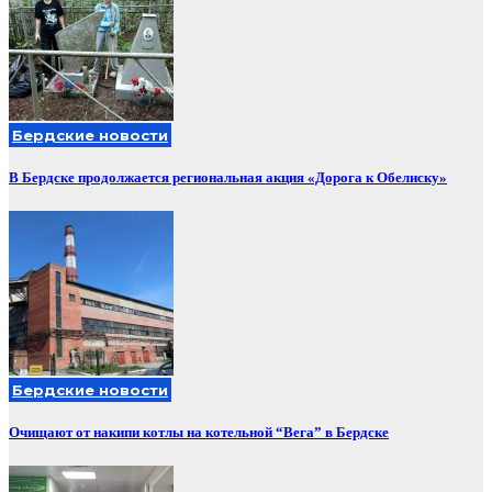
Бердские новости
В Бердске продолжается региональная акция «Дорога к Обелиску»
Бердские новости
Очищают от накипи котлы на котельной “Вега” в Бердске