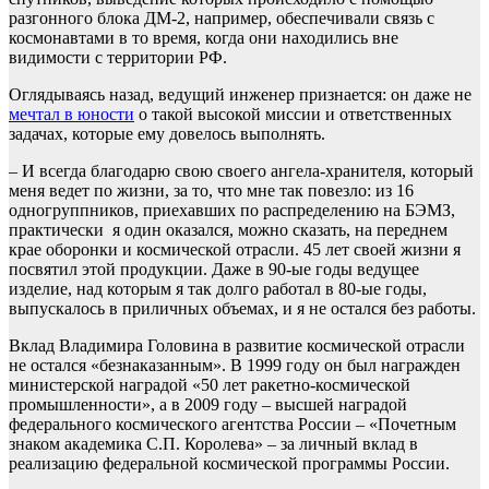
разгонного блока ДМ-2, например, обеспечивали связь с
космонавтами в то время, когда они находились вне
видимости с территории РФ.
Оглядываясь назад, ведущий инженер признается: он даже не
мечтал в юности
о такой высокой миссии и ответственных
задачах, которые ему довелось выполнять.
– И всегда благодарю свою своего ангела-хранителя, который
меня ведет по жизни, за то, что мне так повезло: из 16
одногруппников, приехавших по распределению на БЭМЗ,
практически я один оказался, можно сказать, на переднем
крае оборонки и космической отрасли. 45 лет своей жизни я
посвятил этой продукции. Даже в 90-ые годы ведущее
изделие, над которым я так долго работал в 80-ые годы,
выпускалось в приличных объемах, и я не остался без работы.
Вклад Владимира Головина в развитие космической отрасли
не остался «безнаказанным». В 1999 году он был награжден
министерской наградой «50 лет ракетно-космической
промышленности», а в 2009 году – высшей наградой
федерального космического агентства России – «Почетным
знаком академика С.П. Королева» – за личный вклад в
реализацию федеральной космической программы России.