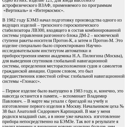
Одно из них: изделие 121, для зонда высотного
астрофизического ВЗАФ, применяемого по программам
«Вертикаль» и «Интеркосмос».
В 1982 году БЭМЗ начал подготовку производства одного из
ведущих изделий – трехосного гироскопического
стабилизатора ЛВ300, входящего в состав комбинированной
системы управления разгонного блока ДМ-2 – космической
ступени ракеты-носителя Протон-К, а затем и Протон-М. Это
изделие специально было спроектировано Научно-
исследовательским институтом автоматики и
приборостроения имени академика Н.А. Пилюгина (Москва),
для выведения спутников глобальной навигационной
системы, определения месторасположения судов и самолетов
гражданской авиации. Одним словом, это был
предшественник известной сейчас глобальной навигационной
системы «Глонасс».
– Первое изделие было выпущено в 1983 году, и, конечно, это
навсегда останется в памяти, – вспоминает Владимир
Павлович. – В марте мы уехали с бригадой на учебу и
изготовление первого изделия в Москву. Начальником цеха №
38 был Анатолий Сидорович Карпицкий. В мае у меня
родился младший сын, а в июне уже началось изготовление
прибора непосредственно на БЭМЗе. Так вот в результате я
уделял времени и внимания новому изделию больше, чем