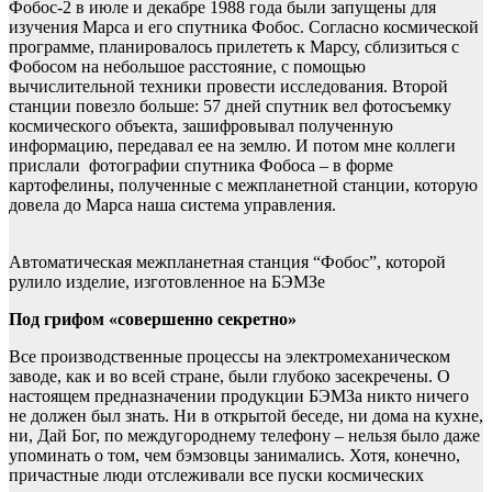
Фобос-2 в июле и декабре 1988 года были запущены для
изучения Марса и его спутника Фобос. Согласно космической
программе, планировалось прилететь к Марсу, сблизиться с
Фобосом на небольшое расстояние, с помощью
вычислительной техники провести исследования. Второй
станции повезло больше: 57 дней спутник вел фотосъемку
космического объекта, зашифровывал полученную
информацию, передавал ее на землю. И потом мне коллеги
прислали фотографии спутника Фобоса – в форме
картофелины, полученные с межпланетной станции, которую
довела до Марса наша система управления.
Автоматическая межпланетная станция “Фобос”, которой
рулило изделие, изготовленное на БЭМЗе
Под грифом «совершенно секретно»
Все производственные процессы на электромеханическом
заводе, как и во всей стране, были глубоко засекречены. О
настоящем предназначении продукции БЭМЗа никто ничего
не должен был знать. Ни в открытой беседе, ни дома на кухне,
ни, Дай Бог, по междугороднему телефону – нельзя было даже
упоминать о том, чем бэмзовцы занимались. Хотя, конечно,
причастные люди отслеживали все пуски космических