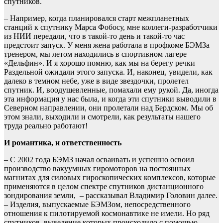
спутников.
– Например, когда планировался старт межпланетных
станций к спутнику Марса Фобосу, мне коллеги-разработчики
из НИИ передали, что в такой-то день и такой-то час
предстоит запуск. У меня жена работала в профкоме БЭМЗа
тренером, мы летом находились в спортивном лагере
«Дельфин». И я хорошо помню, как мы на берегу речки
Раздельной ожидали этого запуска. И, наконец, увидели, как
далеко в темном небе, уже в виде звездочки, пролетел
спутник. И, воодушевленные, помахали ему рукой. Да, иногда
эта информация у нас была, и когда эти спутники выводили в
Северном направлении, они пролетали над Бердском. Мы об
этом знали, выходили и смотрели, как результаты нашего
труда реально работают!
И романтика, и ответственность
– С 2002 года БЭМЗ начал осваивать и успешно освоил
производство вакуумных гиромоторов на постоянных
магнитах для силовых гироскопических комплексов, которые
применяются в целом спектре спутников дистанционного
зондирования земли, – рассказывал Владимир Головин далее.
– Изделия, выпускаемые БЭМЗом, непосредственного
отношения к пилотируемой космонавтике не имели. Но ряд
спутников, выведение которых происходило с помощью