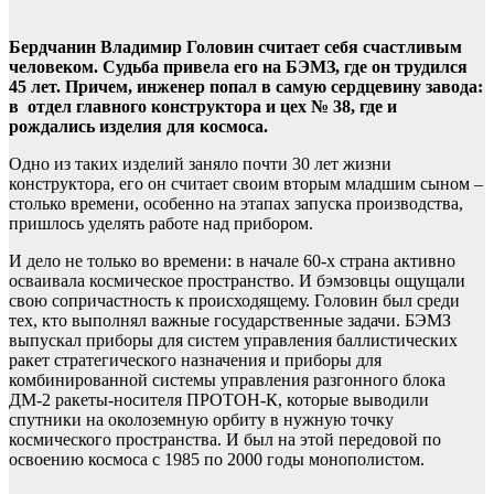
Бердчанин Владимир Головин считает себя счастливым
человеком. Судьба привела его на БЭМЗ, где он трудился
45 лет. Причем, инженер попал в самую сердцевину завода:
в отдел главного конструктора и цех № 38, где и
рождались изделия для космоса.
Одно из таких изделий заняло почти 30 лет жизни
конструктора, его он считает своим вторым младшим сыном –
столько времени, особенно на этапах запуска производства,
пришлось уделять работе над прибором.
И дело не только во времени: в начале 60-х страна активно
осваивала космическое пространство. И бэмзовцы ощущали
свою сопричастность к происходящему. Головин был среди
тех, кто выполнял важные государственные задачи. БЭМЗ
выпускал приборы для систем управления баллистических
ракет стратегического назначения и приборы для
комбинированной системы управления разгонного блока
ДМ-2 ракеты-носителя ПРОТОН-К, которые выводили
спутники на околоземную орбиту в нужную точку
космического пространства. И был на этой передовой по
освоению космоса с 1985 по 2000 годы монополистом.