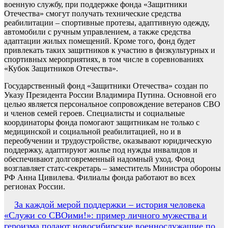
военную службу, при поддержке фонда «Защитники
Отечества» смогут получать технические средства
реабилитации – спортивные протезы, адаптивную одежду,
автомобили с ручным управлением, а также средства
адаптации жилых помещений. Кроме того, фонд будет
привлекать таких защитников к участию в физкультурных и
спортивных мероприятиях, в том числе в соревнованиях
«Кубок Защитников Отечества».
Государственный фонд «Защитники Отечества» создан по
Указу Президента России Владимира Путина. Основной его
целью является персональное сопровождение ветеранов СВО
и членов семей героев. Специалисты и социальные
координаторы фонда помогают защитникам не только с
медицинской и социальной реабилитацией, но и в
переобучении и трудоустройстве, оказывают юридическую
поддержку, адаптируют жилье под нужды инвалидов и
обеспечивают долговременный надомный уход. Фонд
возглавляет статс-секретарь – заместитель Министра обороны
РФ Анна Цивилева. Филиалы фонда работают во всех
регионах России.
Навигация
За каждой мерой поддержки – история человека
«Служи со СВОими!»: пример личного мужества и
по
героизма подают новосибирские военнослужащие по