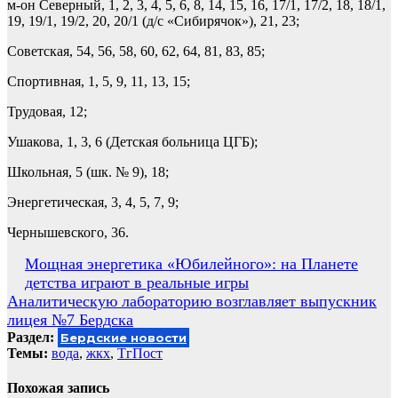
м-он Северный, 1, 2, 3, 4, 5, 6, 8, 14, 15, 16, 17/1, 17/2, 18, 18/1,
19, 19/1, 19/2, 20, 20/1 (д/с «Сибирячок»), 21, 23;
Советская, 54, 56, 58, 60, 62, 64, 81, 83, 85;
Спортивная, 1, 5, 9, 11, 13, 15;
Трудовая, 12;
Ушакова, 1, 3, 6 (Детская больница ЦГБ);
Школьная, 5 (шк. № 9), 18;
Энергетическая, 3, 4, 5, 7, 9;
Чернышевского, 36.
Навигация
Мощная энергетика «Юбилейного»: на Планете
детства играют в реальные игры
по
Аналитическую лабораторию возглавляет выпускник
записям
лицея №7 Бердска
Раздел:
Бердские новости
Темы:
вода
,
жкх
,
ТгПост
Похожая запись