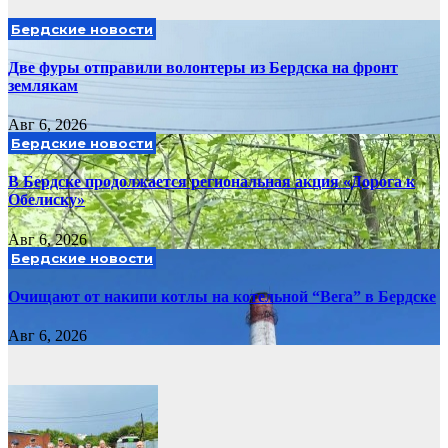
Бердские новости
Две фуры отправили волонтеры из Бердска на фронт
землякам
Авг 6, 2026
Бердские новости
В Бердске продолжается региональная акция «Дорога к
Обелиску»
Авг 6, 2026
Бердские новости
Очищают от накипи котлы на котельной “Вега” в Бердске
Авг 6, 2026