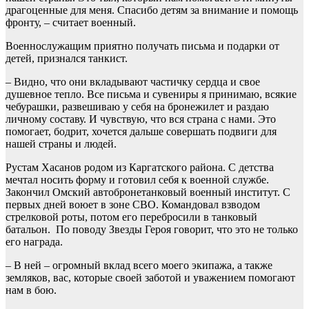
драгоценные для меня. Спасибо детям за внимание и помощь
фронту, – считает военный.
Военнослужащим приятно получать письма и подарки от
детей, признался танкист.
– Видно, что они вкладывают частичку сердца и свое
душевное тепло. Все письма и сувениры я принимаю, всякие
чебурашки, развешиваю у себя на бронежилет и раздаю
личному составу. И чувствую, что вся страна с нами. Это
помогает, бодрит, хочется дальше совершать подвиги для
нашей страны и людей.
Рустам Хасанов родом из Каргатского района. С детства
мечтал носить форму и готовил себя к военной службе.
Закончил Омский автобронетанковый военный институт. С
первых дней воюет в зоне СВО. Командовал взводом
стрелковой роты, потом его перебросили в танковый
батальон. По поводу Звезды Героя говорит, что это не только
его награда.
– В ней – огромный вклад всего моего экипажа, а также
земляков, вас, которые своей заботой и уважением помогают
нам в бою.