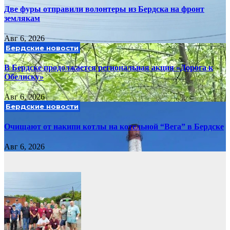
Две фуры отправили волонтеры из Бердска на фронт
землякам
Авг 6, 2026
Бердские новости
В Бердске продолжается региональная акция «Дорога к
Обелиску»
Авг 6, 2026
Бердские новости
Очищают от накипи котлы на котельной “Вега” в Бердске
Авг 6, 2026