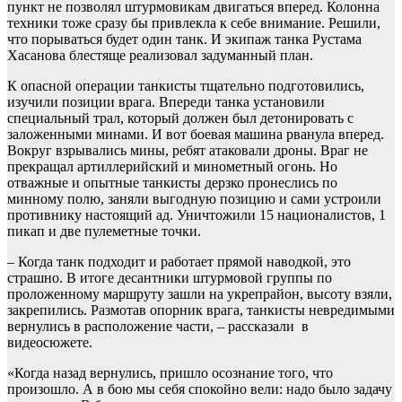
пункт не позволял штурмовикам двигаться вперед. Колонна
техники тоже сразу бы привлекла к себе внимание. Решили,
что порываться будет один танк. И экипаж танка Рустама
Хасанова блестяще реализовал задуманный план.
К опасной операции танкисты тщательно подготовились,
изучили позиции врага. Впереди танка установили
специальный трал, который должен был детонировать с
заложенными минами. И вот боевая машина рванула вперед.
Вокруг взрывались мины, ребят атаковали дроны. Враг не
прекращал артиллерийский и минометный огонь. Но
отважные и опытные танкисты дерзко пронеслись по
минному полю, заняли выгодную позицию и сами устроили
противнику настоящий ад. Уничтожили 15 националистов, 1
пикап и две пулеметные точки.
– Когда танк подходит и работает прямой наводкой, это
страшно. В итоге десантники штурмовой группы по
проложенному маршруту зашли на укрепрайон, высоту взяли,
закрепились. Размотав опорник врага, танкисты невредимыми
вернулись в расположение части, – рассказали в
видеосюжете.
«Когда назад вернулись, пришло осознание того, что
произошло. А в бою мы себя спокойно вели: надо было задачу