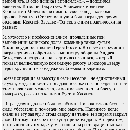
выполнять. В бою паника неприемлема», – поделился
наводчик Виталий Зикратьев. А механик-водитель
Константин Молчанов вспомнил своего деда, который
прошел Великую Отечественную и был награжден двумя
орденами Красной Звезды: «Теперь я с ним практически на
равных».
За мужество и профессионализм, проявленные при
выполнении воинского долга, командир танка Рустам
Хасанов удостоен звания Героя России. Во время церемонии
награждения он обратился к министру обороны Андрею
Белоусову и попросил наградить весь экипаж, который
показал великолепную командную работу. В ноябре Звезду
Героя вручили и его надежным боевым товарищам.
Боевая операция за высоту в селе Веселое – не единственный
случай, когда танкисты попадали в серьезные передряги и при
этом проявляли мужество, самоотверженность и боевую
выдержку, рассказал капитан Рустам Хасанов.
– Я раз девять должен был погибнуть. Но какие-то небесные
силы уберегали и помогали мне выжить. Например, когда
ехали на эту задачу, я стоял сверху на танке. И вовремя закрыл
люк. Потому что через 5 секунд прилетел дрон. А перед тем,
как выполнять эту задачу, мы пошли на реставрацию танка с
механиком-водителем и попали под обстрел. По нам семь раз