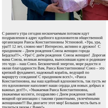
С раннего утра сегодня нескончаемым потоком идут
поздравления в адрес идейного вдохновителя общественной
организации Раисы Константиновны Устиновой. «Ура, ура,
ура!!! 12 лет, словно миг! Интересно, активно и дружно! С
праздником – Днем рождения Союза женщин города
Бердска!!!», «Ура! С днём рождения Союза женщин! Дорогая
мама Союза, великая женщина, выносившая идею и родившее
это чудо – наш Союз. Бесконечной энергии, море радости и
океан благодарности Вам, Раиса Константиновна! Союз – это
крепкий фундамент, надежный корабль, ведущий по
маршруту созидания! С праздником всех!», «Раиса
Константиновна, вы наш идейный вдохновитель, так пусть же
это вдохновение наполняет наши сердца для новых добрых и
важных дел!!!», «Уважаемая Раиса Константиновна,
уважаемые коллеги, поздравляю с Днем рождения такой
мощной организации с такими грамотными, увлечёнными
женщинами!!! Вы двигаете этот мир! Большая честь быть и
трудиться рядом с Вами!».