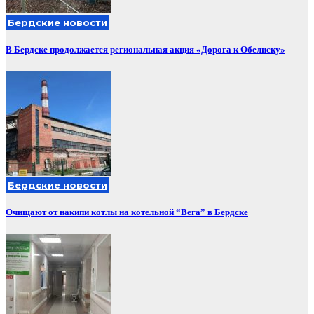
Бердские новости
В Бердске продолжается региональная акция «Дорога к Обелиску»
Бердские новости
Очищают от накипи котлы на котельной “Вега” в Бердске